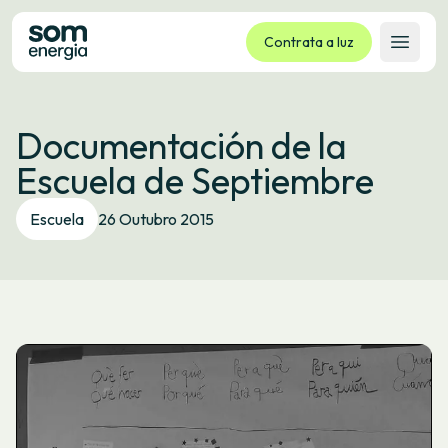
Contrata a luz
Abrir 
Tarifas
Documentación de la
Servizos
Escuela de Septiembre
Empresas
La cooperativa
Escuela
26 Outubro 2015
Contacto
Trámites
Oficina virtual
Idioma:
GL
ES
CA
EU