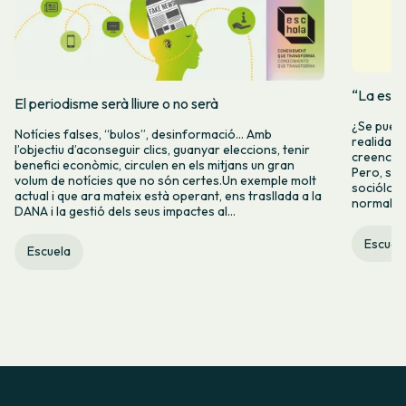
“La espe
El periodisme serà lliure o no serà
¿Se puede
Notícies falses, “bulos”, desinformació… Amb
realidad 
l’objectiu d’aconseguir clics, guanyar eleccions, tenir
creencia 
benefici econòmic, circulen en els mitjans un gran
Pero, seg
volum de notícies que no són certes.Un exemple molt
socióloga
actual i que ara mateix està operant, ens trasllada a la
normalida
DANA i la gestió dels seus impactes al...
Escuel
Escuela