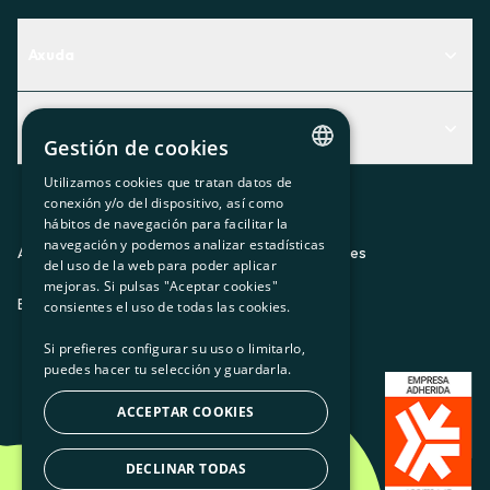
Axuda
Centro de Ayuda
Actualidad
Descubre qué servicio te encaja mejor
Gestión de cookies
Actualidad
Contacto
Utilizamos cookies que tratan datos de
CATALAN
conexión y/o del dispositivo, así como
O recuncho da socia
hábitos de navegación para facilitar la
SPANISH
navegación y podemos analizar estadísticas
Prensa
Aviso legal
Política de privacidad
Política de cookies
del uso de la web para poder aplicar
GL
mejoras. Si pulsas "Aceptar cookies"
Trabaja con nosotros
ES
CA
GL
EU
BASQUE
consientes el uso de todas las cookies.
Si prefieres configurar su uso o limitarlo,
puedes hacer tu selección y guardarla.
ACCEPTAR COOKIES
DECLINAR TODAS