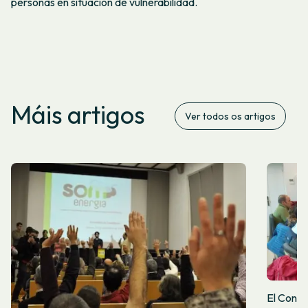
personas en situación de vulnerabilidad.
Máis artigos
Ver todos os artigos
El Conse