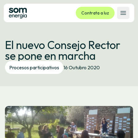
Contrata a luz
Abrir 
Tarifas
El nuevo Consejo Rector
Servizos
se pone en marcha
Empresas
La cooperativa
Procesos participativos
16 Outubro 2020
Contacto
Trámites
Oficina virtual
Idioma:
GL
ES
CA
EU