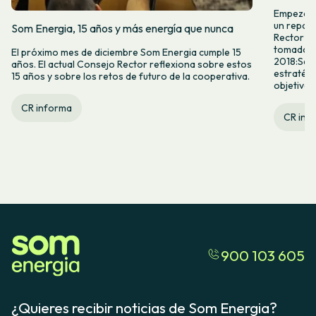
Empezamo
un repaso
Som Energia, 15 años y más energía que nunca
Rector (C
tomado en
El próximo mes de diciembre Som Energia cumple 15
2018:Segu
años. El actual Consejo Rector reflexiona sobre estos
estratégi
15 años y sobre los retos de futuro de la cooperativa.
objetivos.
CR informa
CR inf
900 103 605
¿Quieres recibir noticias de Som Energia?