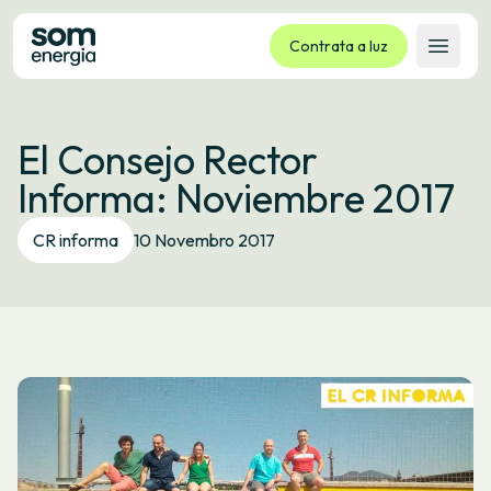
Contrata a luz
Abrir 
Tarifas
El Consejo Rector
Servizos
Informa: Noviembre 2017
Empresas
La cooperativa
CR informa
10 Novembro 2017
Contacto
Trámites
Oficina virtual
Idioma:
GL
ES
CA
EU