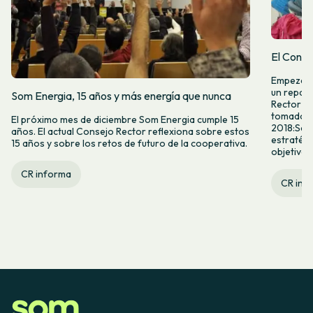
El Conse
Empezamo
un repaso
Som Energia, 15 años y más energía que nunca
Rector (C
tomado en
El próximo mes de diciembre Som Energia cumple 15
2018:Segu
años. El actual Consejo Rector reflexiona sobre estos
estratégi
15 años y sobre los retos de futuro de la cooperativa.
objetivos.
CR informa
CR inf