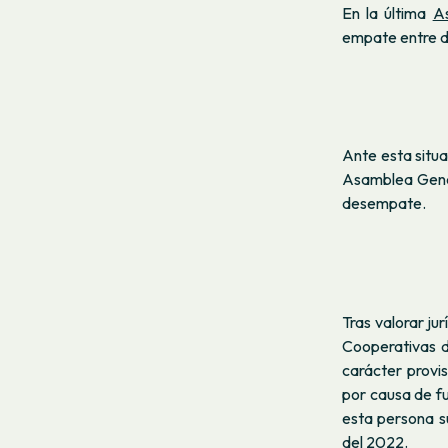
En la última
A
empate entre do
Ante esta situ
Asamblea Genera
desempate.
Tras valorar ju
Cooperativas d
carácter provi
por causa de f
esta persona s
del 2022.