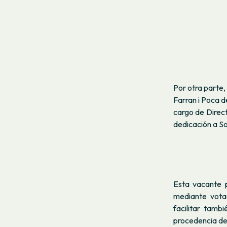
Por otra parte,
Farran i Poca d
cargo de Direc
dedicación a So
Esta vacante p
mediante vota
facilitar tamb
procedencia de 