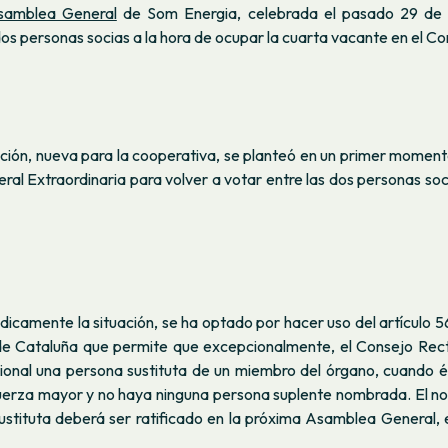
samblea General
de Som Energia, celebrada el pasado 29 de
s personas socias a la hora de ocupar la cuarta vacante en el Co
ación, nueva para la cooperativa, se planteó en un primer moment
l Extraordinaria para volver a votar entre las dos personas soci
rídicamente la situación, se ha optado por hacer uso del artículo 5
e Cataluña que permite que excepcionalmente, el Consejo Rec
sional una persona sustituta de un miembro del órgano, cuando 
uerza mayor y no haya ninguna persona suplente nombrada. El 
ustituta deberá ser ratificado en la próxima Asamblea General, e