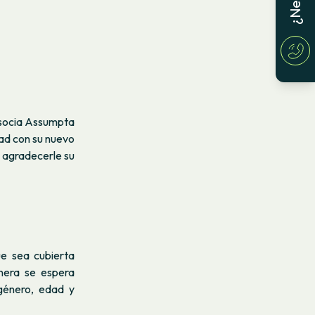
a socia Assumpta
dad con su nuevo
 agradecerle su
ue sea cubierta
nera se espera
 género, edad y