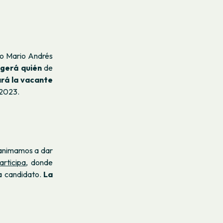
io Mario Andrés
ogerá quién
de
rá la vacante
 2023.
 animamos a dar
articipa
, donde
da candidato.
La