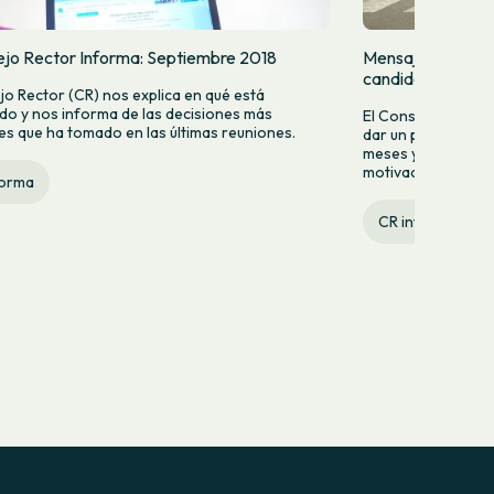
ejo Rector Informa: Septiembre 2018
Mensaje del Cons
candidaturas
jo Rector (CR) nos explica en qué está
do y nos informa de las decisiones más
El Consejo Rector (
es que ha tomado en las últimas reuniones.
dar un paso más a 
meses y años apor
motivación, de for
forma
CR informa