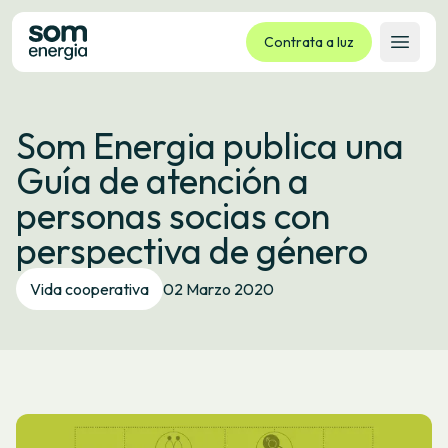
Contrata a luz
Abrir 
Tarifas
Som Energia publica una
Servizos
Guía de atención a
Empresas
personas socias con
La cooperativa
perspectiva de género
Contacto
Trámites
Vida cooperativa
02 Marzo 2020
Oficina virtual
Idioma:
GL
ES
CA
EU