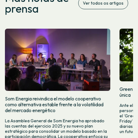
Ver todos os artigos
prensa
Green Fr
única
Som Energia reivindica el modelo cooperativo
como alternativa estable frente a la volatilidad
Ante el a
del mercado energético
personas 
el ‘Green 
La Asamblea General de Som Energia ha aprobado
Friday’ q
las cuentas del ejercicio 2025 y su nuevo plan
diarias y
estratégico para consolidar un modelo basado en la
un futuro
participación democrática. La cooperativa enfoca su