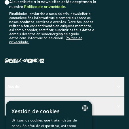
Al suscribirte a la newsletter estás aceptando la
nuestra
Política de privacidade.
Finalidades: enviarche o noso boletín, newsletter e
comunicacións informativas e comerciais sobre os
nosos produtos, servizos e eventos. Dereitos: podes
retirar o teu consentimento en calquera momento,
así como acceder, rectificar, suprimir os teus datos e
demais dereitos en somenergia@delegado-
datos.com. Información adicional:
Política de
privacidade.
Axuda
Centro de Ayuda
Actualidad
Descubre qué servicio te encaja mejor
Xestión de cookies
Actualidad
Contacto
Utilizamos cookies que tratan datos de
CATALAN
conexión e/ou do dispositivo, así como
O recuncho da socia