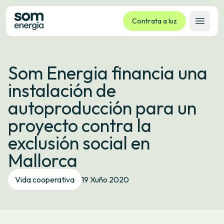
Contrata a luz
Abrir 
Tarifas
Som Energia financia una
Servizos
instalación de
Empresas
autoproducción para un
La cooperativa
proyecto contra la
Contacto
exclusión social en
Trámites
Mallorca
Oficina virtual
Vida cooperativa
19 Xuño 2020
Idioma:
GL
ES
CA
EU