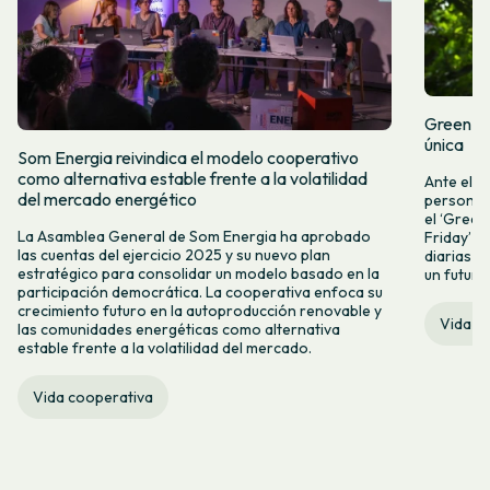
Green Fr
única
Som Energia reivindica el modelo cooperativo
como alternativa estable frente a la volatilidad
Ante el a
del mercado energético
personas 
el ‘Green 
La Asamblea General de Som Energia ha aprobado
Friday’ q
las cuentas del ejercicio 2025 y su nuevo plan
diarias y
estratégico para consolidar un modelo basado en la
un futuro
participación democrática. La cooperativa enfoca su
crecimiento futuro en la autoproducción renovable y
Vida c
las comunidades energéticas como alternativa
estable frente a la volatilidad del mercado.
Vida cooperativa