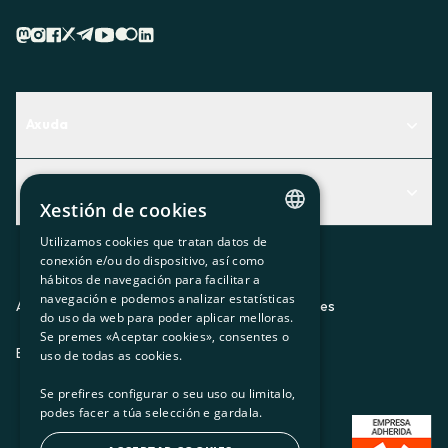
Axuda
Centro de Ayuda
Actualidad
Descubre qué servicio te encaja mejor
Xestión de cookies
Actualidad
Contacto
Utilizamos cookies que tratan datos de
CATALAN
conexión e/ou do dispositivo, así como
O recuncho da socia
hábitos de navegación para facilitar a
SPANISH
navegación e podemos analizar estatísticas
Prensa
Aviso legal
Política de privacidad
Política de cookies
do uso da web para poder aplicar melloras.
GL
Se premes «Aceptar cookies», consentes o
Trabaja con nosotros
ES
CA
GL
EU
BASQUE
uso de todas as cookies.
Se prefires configurar o seu uso ou limitalo,
podes facer a túa selección e gardala.