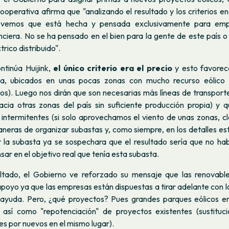
ooperativa afirma que "analizando el resultado y los criterios 
 vemos que está hecha y pensada exclusivamente para em
ciera. No se ha pensado en el bien para la gente de este país o
rico distribuido".
ntinúa Huijink,
el único criterio era el precio
y esto favorec
a, ubicados en unas pocas zonas con mucho recurso eólico
cos). Luego nos dirán que son necesarias más líneas de transport
acia otras zonas del país sin suficiente producción propia) y q
intermitentes (si solo aprovechamos el viento de unas zonas, cl
eras de organizar subastas y, como siempre, en los detalles est
 la subasta ya se sospechara que el resultado sería que no hab
ar en el objetivo real que tenía esta subasta.
ltado, el Gobierno ve reforzado su mensaje que las renovabl
apoyo ya que las empresas están dispuestas a tirar adelante con l
 ayuda. Pero, ¿qué proyectos? Pues grandes parques eólicos e
, así como "repotenciación" de proyectos existentes (sustituc
s por nuevos en el mismo lugar).