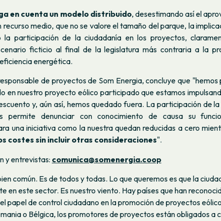
ga en cuenta un modelo distribuido
, desestimando así el apr
 recurso medio, que no se valore el tamaño del parque, la implica
 o la participación de la ciudadanía en los proyectos, claram
cenario ficticio al final de la legislatura más contraria a la 
 eficiencia energética.
responsable de proyectos de Som Energia, concluye que "hemos
o en nuestro proyecto eólico participado que estamos impulsando
escuento y, aún así, hemos quedado fuera. La participación de la
s permite denunciar con conocimiento de causa su funci
ara una iniciativa como la nuestra quedan reducidas a cero mientr
os costes sin incluir otras consideraciones
".
 y entrevistas:
comunica@somenergia.coop
 bien común. Es de todos y todas. Lo que queremos es que la ciuda
e en este sector. Es nuestro viento. Hay países que han reconoci
el papel de control ciudadano en la promoción de proyectos eólico
mania o Bélgica, los promotores de proyectos están obligados a 