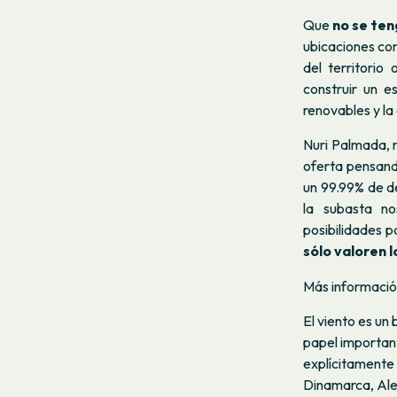
Que
no se ten
ubicaciones con
del territorio
construir un es
renovables y la
Nuri Palmada, 
oferta pensand
un 99.99% de d
la subasta no
posibilidades p
sólo valoren l
Más información
El viento es un
papel important
explícitamente 
Dinamarca, Ale