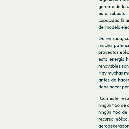
gerente de la c
esta subasta,
capacidad finan
del modelo eléct
De entrada, co
mucha potenci
proyectos eóli
esta energía h
renovables son 
Hay muchas man
antes de hacer
debe hacer pens
"Con este resu
ningún tipo de 
ningún tipo de
recurso eólico
aerogeneradore