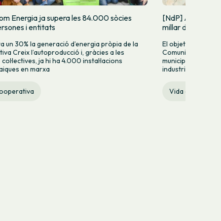
om Energia ja supera les 84.000 sòcies
[NdP] Arranca la
rsones i entitats
millar de Comuni
 un 30% la generació d’energia pròpia de la
El objetivo es impu
iva Creix l’autoproducció i, gràcies a les
Comunidad Energét
ol·lectives, ja hi ha 4.000 instal·lacions
municipios, barrio
aiques en marxa
industriales de Cat
cooperativa
Vida cooperativ