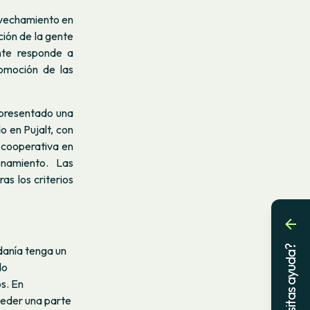
ovechamiento en
ción de la gente
ente responde a
promoción de las
 presentado una
 en Pujalt, con
 cooperativa en
onamiento. Las
as los criterios
¿Necesitas ayuda?
danía tenga un
do
s. En
ceder una parte