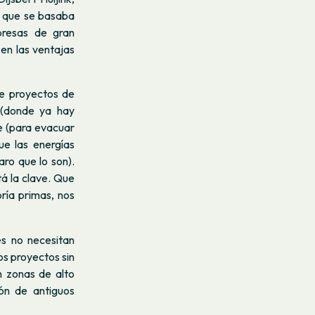
en que se basaba
presas de gran
 en las ventajas
e proyectos de
 (donde ya hay
e (para evacuar
ue las energías
aro que lo son).
á la clave. Que
ría primas, nos
es no necesitan
os proyectos sin
n zonas de alto
ión de antiguos