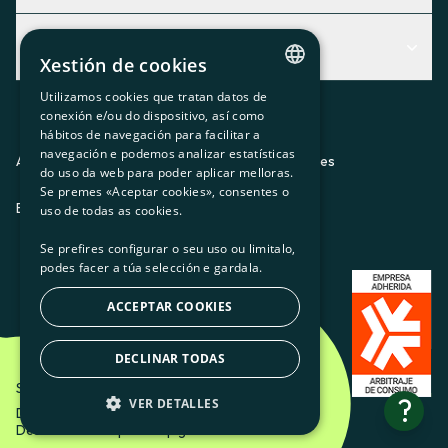
Centro de Ayuda
Actualidad
Descubre qué servicio te encaja mejor
Xestión de cookies
Actualidad
Contacto
Utilizamos cookies que tratan datos de
CATALAN
conexión e/ou do dispositivo, así como
O recuncho da socia
hábitos de navegación para facilitar a
SPANISH
navegación e podemos analizar estatísticas
Prensa
Aviso legal
Política de privacidad
Política de cookies
do uso da web para poder aplicar melloras.
GL
Se premes «Aceptar cookies», consentes o
Trabaja con nosotros
ES
CA
GL
EU
BASQUE
uso de todas as cookies.
Se prefires configurar o seu uso ou limitalo,
podes facer a túa selección e gardala.
ACCEPTAR COOKIES
DECLINAR TODAS
Som Energia SCCL - 2026
?
VER DETALLES
Diseño creativo de Etéreo Design.
Desarrollo web por Utopig Studio
BÁSICAS