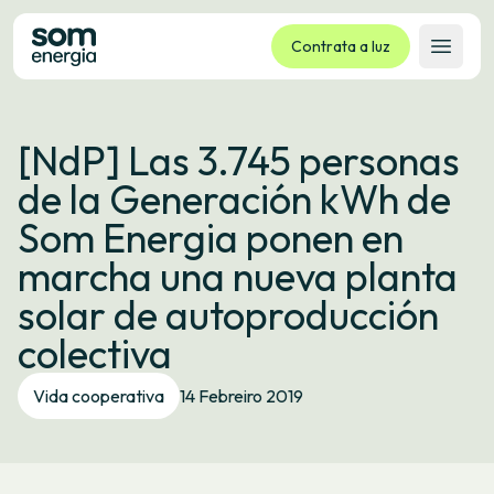
Contrata a luz
Abrir 
Tarifas
[NdP] Las 3.745 personas
Servizos
de la Generación kWh de
Empresas
Som Energia ponen en
La cooperativa
marcha una nueva planta
Contacto
solar de autoproducción
Trámites
colectiva
Oficina virtual
Vida cooperativa
14 Febreiro 2019
Idioma:
GL
ES
CA
EU