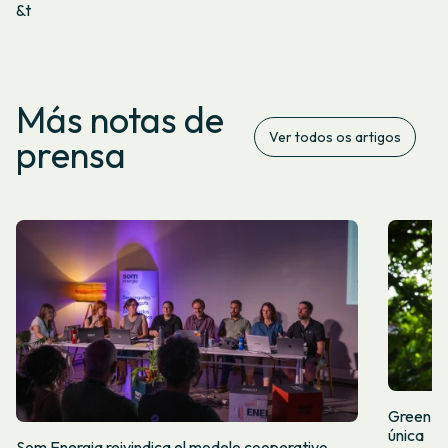
&t
Más notas de
Ver todos os artigos
prensa
Green Fr
única
Som Energia reivindica el modelo cooperativo