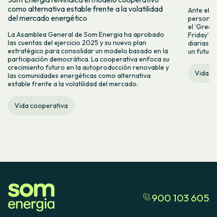
como alternativa estable frente a la volatilidad
Ante el a
del mercado energético
personas 
el ‘Green 
La Asamblea General de Som Energia ha aprobado
Friday’ q
las cuentas del ejercicio 2025 y su nuevo plan
diarias y
estratégico para consolidar un modelo basado en la
un futuro
participación democrática. La cooperativa enfoca su
crecimiento futuro en la autoproducción renovable y
Vida c
las comunidades energéticas como alternativa
estable frente a la volatilidad del mercado.
Vida cooperativa
900 103 605