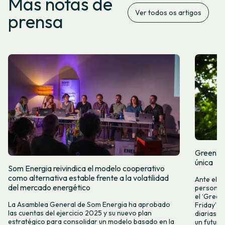
Más notas de
Ver todos os artigos
prensa
Green Fr
única
Som Energia reivindica el modelo cooperativo
como alternativa estable frente a la volatilidad
Ante el a
del mercado energético
personas 
el ‘Green 
La Asamblea General de Som Energia ha aprobado
Friday’ q
las cuentas del ejercicio 2025 y su nuevo plan
diarias y
estratégico para consolidar un modelo basado en la
un futuro