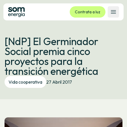
Contrata a luz
Abrir 
Tarifas
[NdP] El Germinador
Servizos
Social premia cinco
Empresas
proyectos para la
La cooperativa
transición energética
Contacto
Trámites
Vida cooperativa
27 Abril 2017
Oficina virtual
Idioma:
GL
ES
CA
EU