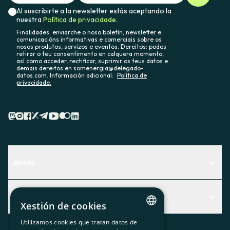
Al suscribirte a la newsletter estás aceptando la
nuestra
Política de privacidade.
Finalidades: enviarche o noso boletín, newsletter e
comunicacións informativas e comerciais sobre os
nosos produtos, servizos e eventos. Dereitos: podes
retirar o teu consentimento en calquera momento,
así como acceder, rectificar, suprimir os teus datos e
demais dereitos en somenergia@delegado-
datos.com. Información adicional:
Política de
privacidade.
Axuda
Centro de Ayuda
Actualidad
Descubre qué servicio te encaja mejor
Xestión de cookies
Actualidad
Contacto
Utilizamos cookies que tratan datos de
CATALAN