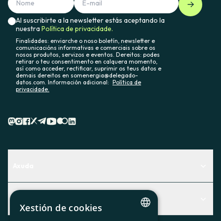
Al suscribirte a la newsletter estás aceptando la
nuestra
Política de privacidade.
Finalidades: enviarche o noso boletín, newsletter e
comunicacións informativas e comerciais sobre os
nosos produtos, servizos e eventos. Dereitos: podes
retirar o teu consentimento en calquera momento,
así como acceder, rectificar, suprimir os teus datos e
demais dereitos en somenergia@delegado-
datos.com. Información adicional:
Política de
privacidade.
Axuda
Centro de Ayuda
Actualidad
Descubre qué servicio te encaja mejor
Xestión de cookies
Actualidad