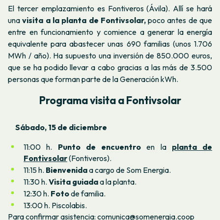
El tercer emplazamiento es Fontiveros (Ávila). Allí se hará
una
visita a la planta de Fontivsolar,
poco antes de que
entre en funcionamiento y comience a generar la energía
equivalente para abastecer unas 690 familias (unos 1.706
MWh / año). Ha supuesto una inversión de 850.000 euros,
que se ha podido llevar a cabo gracias a las más de 3.500
personas que forman parte de la Generación kWh.
Programa visita a Fontivsolar
Sábado, 15 de diciembre
11:00 h.
Punto de encuentro
en la
planta de
Fontivsolar
(Fontiveros).
11:15 h.
Bienvenida
a cargo de Som Energia.
11:30 h.
Visita guiada
a la planta.
12:30 h.
Foto
de familia.
13:00 h. Piscolabis.
Para confirmar asistencia: comunica@somenergia.coop