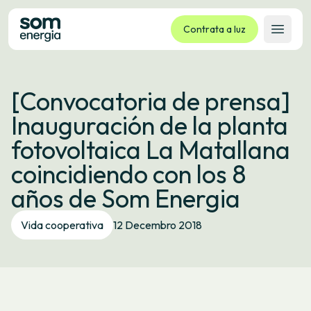
Contrata a luz
Abrir 
Tarifas
[Convocatoria de prensa]
Servizos
Inauguración de la planta
Empresas
fotovoltaica La Matallana
La cooperativa
coincidiendo con los 8
Contacto
años de Som Energia
Trámites
Vida cooperativa
12 Decembro 2018
Oficina virtual
Idioma:
GL
ES
CA
EU