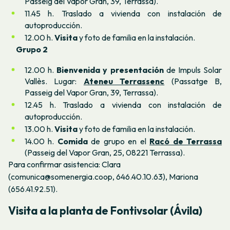
Passeig del Vapor Gran, 39, Terrassa).
11.45 h. Traslado a vivienda con instalación de
autoproducción.
12.00 h.
Visita
y foto de familia en la instalación.
Grupo 2
12.00 h.
Bienvenida y presentación
de Impuls Solar
Vallès. Lugar:
Ateneu Terrassenc
(Passatge B,
Passeig del Vapor Gran, 39, Terrassa).
12.45 h. Traslado a vivienda con instalación de
autoproducción.
13.00 h.
Visita
y foto de familia en la instalación.
14.00 h.
Comida
de grupo en el
Racó de Terrassa
(Passeig del Vapor Gran, 25, 08221 Terrassa).
Para confirmar asistencia: Clara
(comunica@somenergia.coop, 646.40.10.63), Mariona
(
656.41.92.51).
Visita a la planta de Fontivsolar (Ávila)