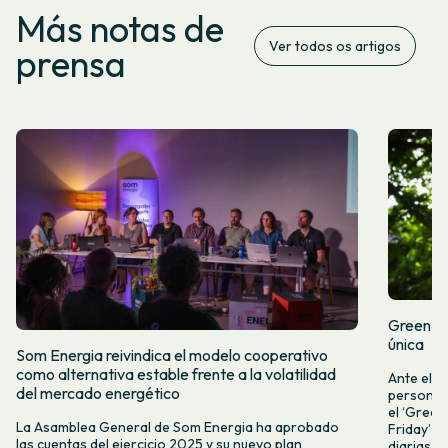
Más notas de
Ver todos os artigos
prensa
Green Fr
única
Som Energia reivindica el modelo cooperativo
como alternativa estable frente a la volatilidad
Ante el a
del mercado energético
personas 
el ‘Green 
La Asamblea General de Som Energia ha aprobado
Friday’ q
las cuentas del ejercicio 2025 y su nuevo plan
diarias y