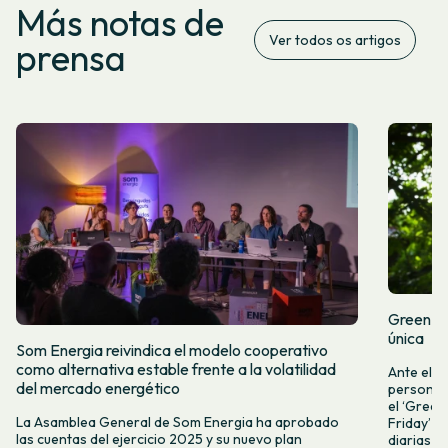
Más notas de
Ver todos os artigos
prensa
Green Fr
única
Som Energia reivindica el modelo cooperativo
como alternativa estable frente a la volatilidad
Ante el a
del mercado energético
personas 
el ‘Green 
La Asamblea General de Som Energia ha aprobado
Friday’ q
las cuentas del ejercicio 2025 y su nuevo plan
diarias y