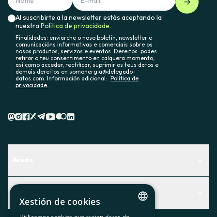
Al suscribirte a la newsletter estás aceptando la
nuestra
Política de privacidade.
Finalidades: enviarche o noso boletín, newsletter e
comunicacións informativas e comerciais sobre os
nosos produtos, servizos e eventos. Dereitos: podes
retirar o teu consentimento en calquera momento,
así como acceder, rectificar, suprimir os teus datos e
demais dereitos en somenergia@delegado-
datos.com. Información adicional:
Política de
privacidade.
Axuda
Centro de Ayuda
Actualidad
Descubre qué servicio te encaja mejor
Xestión de cookies
Actualidad
Contacto
Utilizamos cookies que tratan datos de