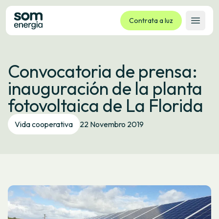
Contrata a luz
Abrir 
Tarifas
Convocatoria de prensa:
Servizos
inauguración de la planta
Empresas
fotovoltaica de La Florida
La cooperativa
Contacto
Vida cooperativa
22 Novembro 2019
Trámites
Oficina virtual
Idioma:
GL
ES
CA
EU