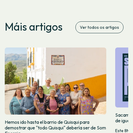
Máis artigos
Ver todos os artigos
Sacamos 
de igual
Hemos ido hasta el barrio de Quisqui para
demostrar que "todo Quisqui" debería ser de Som
Este 8M, 