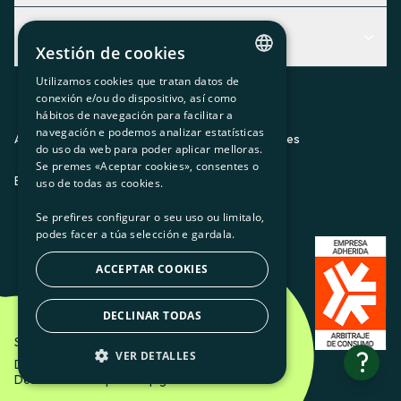
Centro de Ayuda
Actualidad
Descubre qué servicio te encaja mejor
Xestión de cookies
Actualidad
Contacto
Utilizamos cookies que tratan datos de
CATALAN
conexión e/ou do dispositivo, así como
O recuncho da socia
hábitos de navegación para facilitar a
SPANISH
navegación e podemos analizar estatísticas
Prensa
Aviso legal
Política de privacidad
Política de cookies
do uso da web para poder aplicar melloras.
GL
Se premes «Aceptar cookies», consentes o
Trabaja con nosotros
ES
CA
GL
EU
BASQUE
uso de todas as cookies.
Se prefires configurar o seu uso ou limitalo,
podes facer a túa selección e gardala.
ACCEPTAR COOKIES
DECLINAR TODAS
Som Energia SCCL - 2026
?
VER DETALLES
Diseño creativo de Etéreo Design.
Desarrollo web por Utopig Studio
BÁSICAS