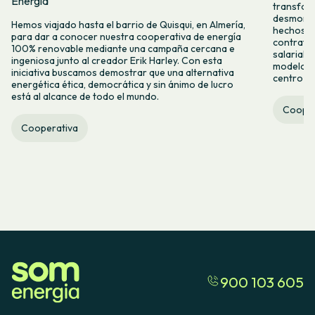
Energia
transform
desmontar
Hemos viajado hasta el barrio de Quisqui, en Almería,
hechos y 
para dar a conocer nuestra cooperativa de energía
contrataci
100% renovable mediante una campaña cercana e
salarial 
ingeniosa junto al creador Erik Harley. Con esta
modelo co
iniciativa buscamos demostrar que una alternativa
centro ca
energética ética, democrática y sin ánimo de lucro
está al alcance de todo el mundo.
Cooper
Cooperativa
900 103 605