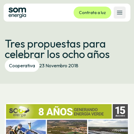
Contrata a luz
Abrir 
Tarifas
Tres propuestas para
Servizos
celebrar los ocho años
Empresas
La cooperativa
Cooperativa
23 Novembro 2018
Contacto
Trámites
Oficina virtual
Idioma:
GL
ES
CA
EU