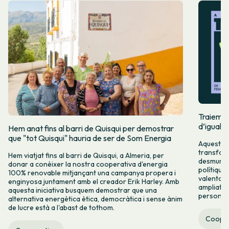
Traiem pi
d’igualta
Hem anat fins al barri de Quisqui per demostrar
que "tot Quisqui" hauria de ser de Som Energia
Aquest 8M
transform
Hem viatjat fins al barri de Quisqui, a Almeria, per
desmuntar
donar a conèixer la nostra cooperativa d'energia
polítique
100% renovable mitjançant una campanya propera i
valenta fin
enginyosa juntament amb el creador Erik Harley. Amb
ampliats,
aquesta iniciativa busquem demostrar que una
persones 
alternativa energètica ètica, democràtica i sense ànim
de lucre està a l'abast de tothom.
Cooper