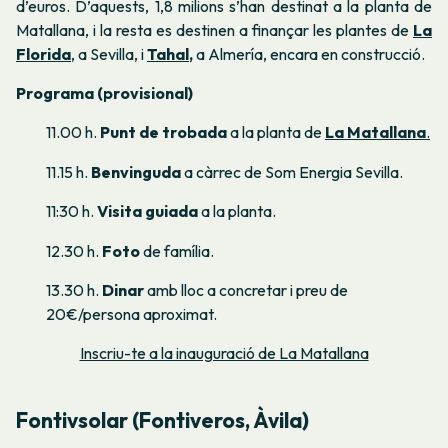
d’euros. D’aquests, 1,8 milions s’han destinat a la planta de
Matallana, i la resta es destinen a finançar les plantes de
La
Florida
, a Sevilla, i
Tahal
,
a Almería, encara en construcció.
Programa (provisional)
11.00 h.
Punt de trobada
a la planta de
La Matallana
.
11.15 h.
Benvinguda
a càrrec de Som Energia Sevilla.
11:30 h.
Visita guiada
a la planta.
12.30 h.
Foto
de família.
13.30 h.
Dinar
amb lloc a concretar i preu de
20€/persona aproximat.
Inscriu-te a la inauguració de La Matallana
Fontivsolar (Fontiveros, Àvila)