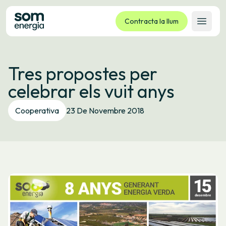
Contracta la llum
Obrir 
Tarifes
Tres propostes per
Serveis
celebrar els vuit anys
Empreses
La cooperativa
Cooperativa
23 De Novembre 2018
Contacte
Tràmits
Oficina virtual
Idioma:
CA
ES
GL
EU