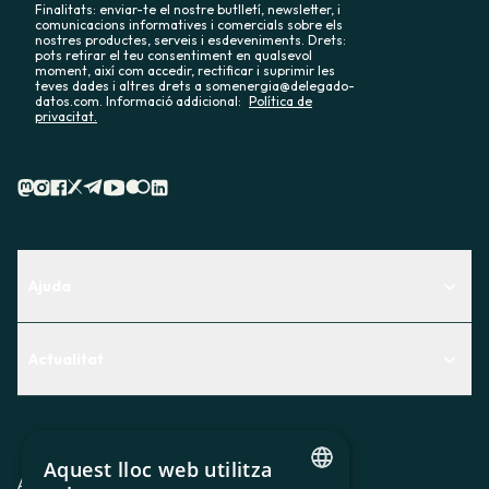
Finalitats: enviar-te el nostre butlletí, newsletter, i
comunicacions informatives i comercials sobre els
nostres productes, serveis i esdeveniments. Drets:
pots retirar el teu consentiment en qualsevol
moment, així com accedir, rectificar i suprimir les
teves dades i altres drets a somenergia@delegado-
datos.com. Informació addicional:
Política de
privacitat.
Ajuda
Centre d'Ajuda
Actualitat
Descobreix quin servei t'encaixa millor
Actualitat
Contacte
El racó de la sòcia
Aquest lloc web utilitza
Premsa
Avis legal
Política de privacitat
Política de cookies