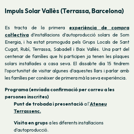
Impuls Solar Vallès (Terrassa, Barcelona)
Es tracta de la primera
experiència de compra
col·lectiva
d’instal·lacions d’autoproducció solars de Som
Energia, i ha estat promoguda pels Grups Locals de Sant
Cugat, Rubí, Terrassa, Sabadell i Baix Vallès. Una part del
centenar de famílies que hi participen ja tenen les plaques
solars instal·lades a casa seva. El dissabte dia 15 tindrem
l’oportunitat de visitar algunes d’aquestes llars i parlar amb
les famílies per conèixer de primera mà la seva experiència.
Programa (enviada confirmació per correu a les
persones inscrites)
Punt de trobada i presentació
a l'
Ateneu
Terrassenc.
Visita en grups
a les diferents instal·lacions
d’autoproducció.