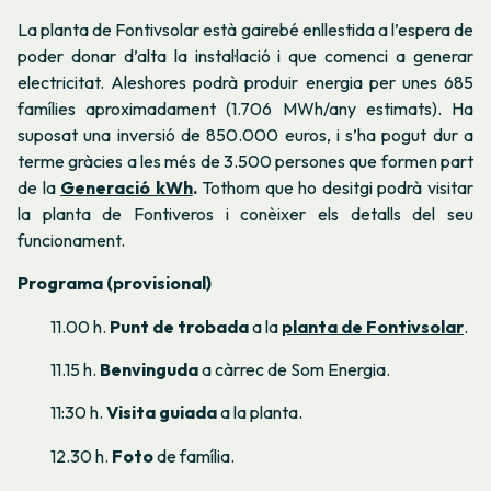
La planta de Fontivsolar està gairebé enllestida a l’espera de
poder donar d’alta la instal·lació i que comenci a generar
electricitat. Aleshores podrà produir energia per unes 685
famílies aproximadament (1.706 MWh/any estimats). Ha
suposat una inversió de 850.000 euros, i s’ha pogut dur a
terme gràcies a les més de 3.500 persones que formen part
de la
Generació kWh
.
Tothom que ho desitgi podrà visitar
la planta de Fontiveros i conèixer els detalls del seu
funcionament.
Programa (provisional)
11.00 h.
Punt de trobada
a la
planta de Fontivsolar
.
11.15 h.
Benvinguda
a càrrec de Som Energia.
11:30 h.
Visita guiada
a la planta.
12.30 h.
Foto
de família
.