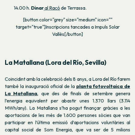
14.00 h.
Dinar
al Racó
de Terrassa.
[button color="grey" size="medium" icon=""
target="true"]Inscripcions tancades a Impuls Solar
Vallès[/button]
La Matallana (Lora del Río, Sevilla)
Coincidint amb la celebració dels 8 anys, a Lora del Río farem
també la inauguració oficial de la
planta fotovoltaica de
La Matallana
, que des de finals de setembre genera
l’energia equivalent per abastir unes 1.370 llars (3.114
MWh/any). La Matallana s’ha pogut finançar gràcies a les
aportacions de les més de 1.600 persones sòcies que van
participar en l’última emissió d’aportacions voluntàries al
capital social de Som Energia, que va ser de 5 milions