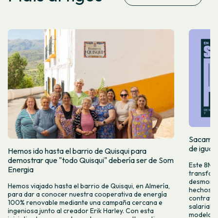
Sacamos 
de igual
Hemos ido hasta el barrio de Quisqui para
demostrar que "todo Quisqui" debería ser de Som
Este 8M, 
Energia
transform
desmontar
Hemos viajado hasta el barrio de Quisqui, en Almería,
hechos y 
para dar a conocer nuestra cooperativa de energía
contrataci
100% renovable mediante una campaña cercana e
salarial 
ingeniosa junto al creador Erik Harley. Con esta
modelo co