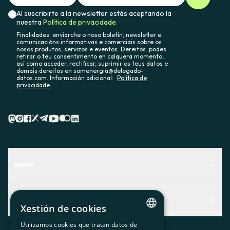
Al suscribirte a la newsletter estás aceptando la
nuestra
Política de privacidade.
Finalidades: enviarche o noso boletín, newsletter e
comunicacións informativas e comerciais sobre os
nosos produtos, servizos e eventos. Dereitos: podes
retirar o teu consentimento en calquera momento,
así como acceder, rectificar, suprimir os teus datos e
demais dereitos en somenergia@delegado-
datos.com. Información adicional:
Política de
privacidade.
Axuda
Centro de Ayuda
Actualidad
Descubre qué servicio te encaja mejor
Xestión de cookies
Actualidad
Contacto
Utilizamos cookies que tratan datos de
CATALAN