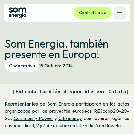
Contrata a luz
Abrir 
Tarifas
Som Energia, también
Servizos
presente en Europa!
Empresas
La cooperativa
Cooperativa
15 Outubro 2014
Contacto
Trámites
[Entrada también disponible en: 
Català
]
Oficina virtual
Representantes de Som Energia participaron en los actos
Idioma:
GL
ES
CA
EU
organizados por los proyectos europeos
REScoop
20-20-
20,
Community Power
y
Citizenergy
que tuvieron lugar los
pasados ​​días 1, 2 y 3 de octubre en Lille y día 6 en Bruselas.