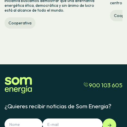
iniciativa buscamos demostrar que una alternativa
centro ca
energética ética, democrática y sin ánimo de lucro
está al alcance de todo el mundo.
Cooper
Cooperativa
900 103 605
¿Quieres recibir noticias de Som Energia?