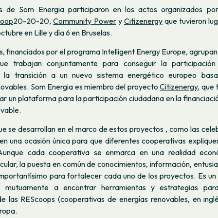
s de Som Energia participaron en los actos organizados por
oop
20-20-20,
Community Power
y
Citizenergy
que tuvieron luga
octubre en Lille y día 6 en Bruselas.
, financiados por el programa Intelligent Energy Europe, agrupa
 que trabajan conjuntamente para conseguir la participación
 la transición a un nuevo sistema energético europeo bas
novables. Som Energia es miembro del proyecto
Citizenergy,
que t
ear un plataforma para la participación ciudadana en la financiac
ovable.
e se desarrollan en el marco de estos proyectos , como las celeb
cen una ocasión única para que diferentes cooperativas expliquen
 Aunque cada cooperativa se enmarca en una realidad econó
ticular, la puesta en común de conocimientos, información, entus
 importantísimo para fortalecer cada uno de los proyectos. Es un
 mutuamente a encontrar herramientas y estrategias para
 de las REScoops (cooperativas de energías renovables, en inglé
uropa.