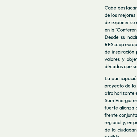
Cabe destacar
de los mejores 
de exponer su 
en la "Confere
Desde su nacim
REScoop europe
de inspiración
valores y obj
décadas que se
La participaci
proyecto de la
otro horizonte 
Som Energia es
fuerte alianza
frente conjunta
regional y, en 
de la ciudadan