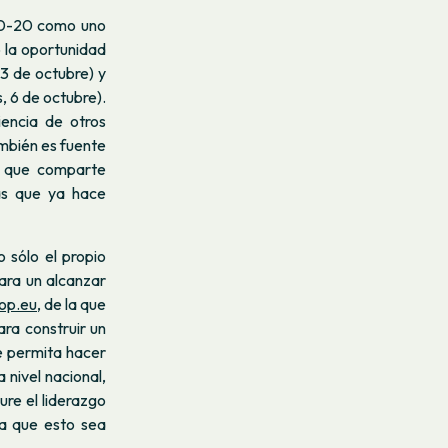
20-20 como uno
o la oportunidad
 3 de octubre) y
s, 6 de octubre).
iencia de otros
mbién es fuente
as que comparte
as que ya hace
 sólo el propio
ara un alcanzar
op.eu,
de la que
ra construir un
e permita hacer
 nivel nacional,
ure el liderazgo
ra que esto sea