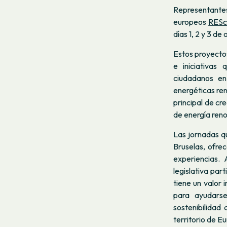
Representante
europeos
RESc
días 1, 2 y 3 de 
Estos proyectos
e iniciativas
ciudadanos en
energéticas re
principal de cr
de energía ren
Las jornadas qu
Bruselas, ofre
experiencias.
legislativa par
tiene un valor
para ayudarse
sostenibilidad
territorio de E