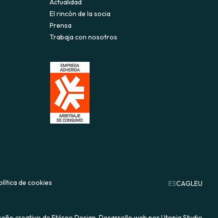
Actualidad
El rincón de la socia
Prensa
Trabaja con nosotros
olítica de cookies
ES
CA
GL
EU
seño creativo de Etéreo Design.
Desarrollo web por Utopig Studio