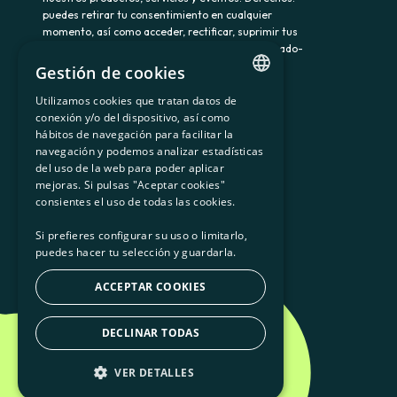
puedes retirar tu consentimiento en cualquier
momento, así como acceder, rectificar, suprimir tus
datos y demás derechos en somenergia@delegado-
datos.com. Información adicional:
Política de
Gestión de cookies
privacidad.
Utilizamos cookies que tratan datos de
CATALAN
conexión y/o del dispositivo, así como
hábitos de navegación para facilitar la
SPANISH
navegación y podemos analizar estadísticas
900 103 605
del uso de la web para poder aplicar
GL
mejoras. Si pulsas "Aceptar cookies"
BASQUE
consientes el uso de todas las cookies.
Si prefieres configurar su uso o limitarlo,
puedes hacer tu selección y guardarla.
ACCEPTAR COOKIES
DECLINAR TODAS
VER DETALLES
Som Energia SCCL - 2026