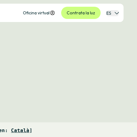
Oficina virtual
Contrata la luz
ES
en: 
Català
]