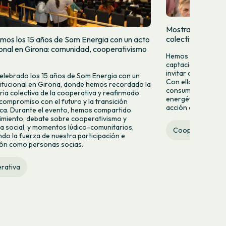
Mostramos quien
colectivamente
mos los 15 años de Som Energia con un acto
cional en Girona: comunidad, cooperativismo
Hemos lanzado una
captación para da
invitar a más pers
lebrado los 15 años de Som Energia con un
Con ella queremos 
titucional en Girona, donde hemos recordado la
consumir energía v
ria colectiva de la cooperativa y reafirmado
energético desde la
compromiso con el futuro y la transición
acción colectiva.
ca. Durante el evento, hemos compartido
miento, debate sobre cooperativismo y
 social, y momentos lúdico-comunitarios,
Cooperativa
do la fuerza de nuestra participación e
ión como personas socias.
rativa