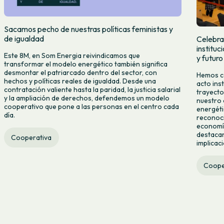
Sacamos pecho de nuestras políticas feministas y
de igualdad
Celebra
institu
Este 8M, en Som Energia reivindicamos que
y futuro
transformar el modelo energético también significa
desmontar el patriarcado dentro del sector, con
Hemos ce
hechos y políticas reales de igualdad. Desde una
acto ins
contratación valiente hasta la paridad, la justicia salarial
trayecto
y la ampliación de derechos, defendemos un modelo
nuestro 
cooperativo que pone a las personas en el centro cada
energéti
día.
reconoci
economía
destacan
Cooperativa
implicac
Coope