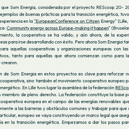
 que Som Energia, considerada por el proyecto REScoop 20- 
ejemplos de buenas prácticas para la transición energética, tuv
experiencia en la
"EuropeanConference on Citizen
Energy" (Lille,
nce:
Community energy across Europe-making it happen
" (Brusela
iento, la cooperativa se ha valido, y aún ahora, de la exper
as para irse desarrollando con éxito. Pero ahora Som Energia ta
 para aquellas cooperativas y organizaciones europeas con l
etivos, tanto para aquellas que ahora comienzan como para l
 crearon.
ón de Som Energia en estos proyectos es clave para reforzar no
 cooperativa, sino también el movimiento cooperativo europeo p
energético. En Lille tuvo lugar la asamblea de la federación
RESco
 miembro de pleno derecho. La federación constituye la base pa
 cooperativa europea en el campo de las energías renovables qu
mente a las barreras y obstáculos comunes y trabajar para que a
particular, europeo se vaya construyendo un marco legal que aseg
ía en la transición energética. Empezamos a dar los pasos pa