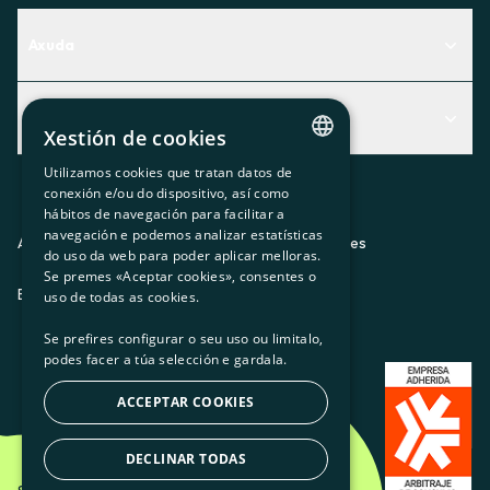
Axuda
Centro de Ayuda
Actualidad
Descubre qué servicio te encaja mejor
Xestión de cookies
Actualidad
Contacto
Utilizamos cookies que tratan datos de
CATALAN
conexión e/ou do dispositivo, así como
O recuncho da socia
hábitos de navegación para facilitar a
SPANISH
navegación e podemos analizar estatísticas
Prensa
Aviso legal
Política de privacidad
Política de cookies
do uso da web para poder aplicar melloras.
GL
Se premes «Aceptar cookies», consentes o
Trabaja con nosotros
ES
CA
GL
EU
BASQUE
uso de todas as cookies.
Se prefires configurar o seu uso ou limitalo,
podes facer a túa selección e gardala.
ACCEPTAR COOKIES
DECLINAR TODAS