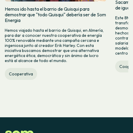
Sacamos 
de igual
Hemos ido hasta el barrio de Quisqui para
demostrar que "todo Quisqui" debería ser de Som
Este 8M, 
Energia
transform
desmontar
Hemos viajado hasta el barrio de Quisqui, en Almería,
hechos y 
para dar a conocer nuestra cooperativa de energía
contrataci
100% renovable mediante una campaña cercana e
salarial 
ingeniosa junto al creador Erik Harley. Con esta
modelo co
iniciativa buscamos demostrar que una alternativa
centro ca
energética ética, democrática y sin ánimo de lucro
está al alcance de todo el mundo.
Cooper
Cooperativa