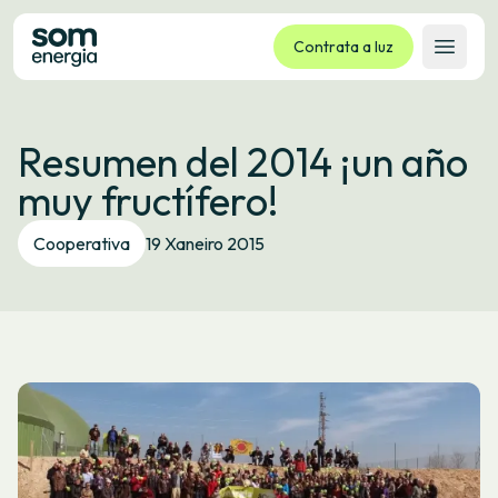
Contrata a luz
Abrir 
Tarifas
Resumen del 2014 ¡un año
Servizos
muy fructífero!
Empresas
La cooperativa
Cooperativa
19 Xaneiro 2015
Contacto
Trámites
Oficina virtual
Idioma:
GL
ES
CA
EU