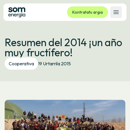
Kontratatu argia
Ireki 
Tarifak
Resumen del 2014 ¡un año
Zerbitzuak
muy fructífero!
Enpresak
Kooperatiba
Cooperativa
19 Urtarrila 2015
Kontaktua
Izapideak
Bulego Birtuala
Hizkuntza:
EU
ES
CA
GL