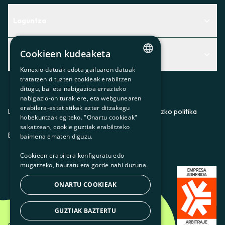
Laguntza
Centro de Ayuda
Cookieen kudeaketa
Albisteak
Aurkitu zerbitzurik egokiena zuretzat
Konexio-datuak edota gailuaren datuak
CATALAN
Albisteak
Contacto
tratatzen dituzten cookieak erabiltzen
ditugu, bai eta nabigazioa errazteko
SPANISH
Bazkideen txokoa
nabigazio-ohiturak ere, eta webgunearen
erabilera-estatistikak azter ditzakegu
GL
Prentsa
Lege-oharra
Pribatutasun-politika
Cookieei buruzko politika
hobekuntzak egiteko. "Onartu cookieak"
BASQUE
sakatzean, cookie guztiak erabiltzeko
Gurekin lan egin
ES
CA
GL
EU
baimena ematen diguzu.
Cookieen erabilera konfiguratu edo
mugatzeko, hautatu eta gorde nahi duzuna.
ONARTU COOKIEAK
GUZTIAK BAZTERTU