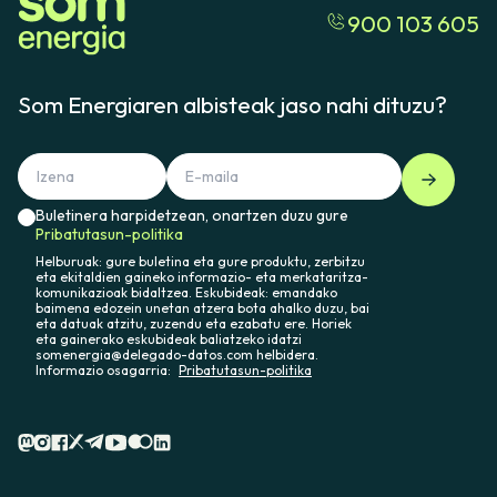
900 103 605
Som Energiaren albisteak jaso nahi dituzu?
Buletinera harpidetzean, onartzen duzu gure
Pribatutasun-politika
Helburuak: gure buletina eta gure produktu, zerbitzu
eta ekitaldien gaineko informazio- eta merkataritza-
komunikazioak bidaltzea. Eskubideak: emandako
baimena edozein unetan atzera bota ahalko duzu, bai
eta datuak atzitu, zuzendu eta ezabatu ere. Horiek
eta gainerako eskubideak baliatzeko idatzi
somenergia@delegado-datos.com helbidera.
Informazio osagarria:
Pribatutasun-politika