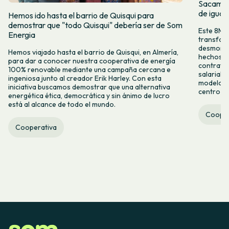
Sacamos 
de igual
Hemos ido hasta el barrio de Quisqui para
demostrar que "todo Quisqui" debería ser de Som
Este 8M, 
Energia
transform
desmontar
Hemos viajado hasta el barrio de Quisqui, en Almería,
hechos y 
para dar a conocer nuestra cooperativa de energía
contrataci
100% renovable mediante una campaña cercana e
salarial 
ingeniosa junto al creador Erik Harley. Con esta
modelo co
iniciativa buscamos demostrar que una alternativa
centro ca
energética ética, democrática y sin ánimo de lucro
está al alcance de todo el mundo.
Cooper
Cooperativa