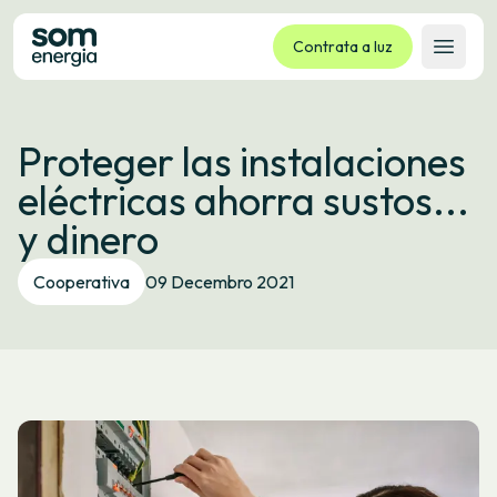
Contrata a luz
Abrir 
Tarifas
Proteger las instalaciones
Servizos
eléctricas ahorra sustos...
Empresas
y dinero
La cooperativa
Contacto
Cooperativa
09 Decembro 2021
Trámites
Oficina virtual
Idioma:
GL
ES
CA
EU