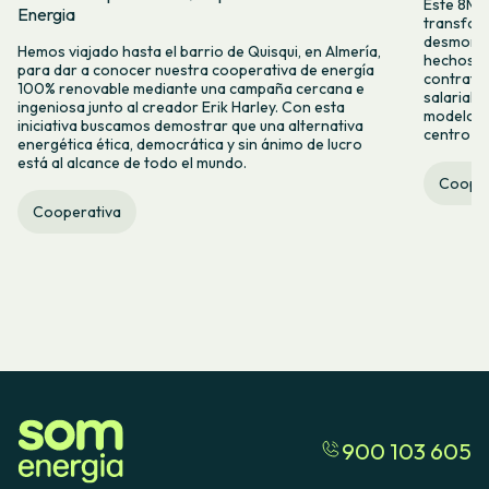
Este 8M, 
Energia
transform
desmontar
Hemos viajado hasta el barrio de Quisqui, en Almería,
hechos y 
para dar a conocer nuestra cooperativa de energía
contrataci
100% renovable mediante una campaña cercana e
salarial 
ingeniosa junto al creador Erik Harley. Con esta
modelo co
iniciativa buscamos demostrar que una alternativa
centro ca
energética ética, democrática y sin ánimo de lucro
está al alcance de todo el mundo.
Cooper
Cooperativa
900 103 605