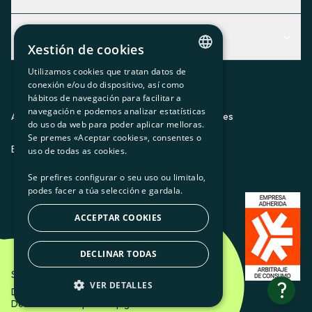
Centro de Ayuda
Actualidad
Descubre qué servicio te encaja mejor
Xestión de cookies
Actualidad
Contacto
Utilizamos cookies que tratan datos de
CATALAN
conexión e/ou do dispositivo, así como
O recuncho da socia
hábitos de navegación para facilitar a
SPANISH
navegación e podemos analizar estatísticas
Prensa
Aviso legal
Política de privacidad
Política de cookies
do uso da web para poder aplicar melloras.
GL
Se premes «Aceptar cookies», consentes o
Trabaja con nosotros
ES
CA
GL
EU
BASQUE
uso de todas as cookies.
Se prefires configurar o seu uso ou limitalo,
podes facer a túa selección e gardala.
ACCEPTAR COOKIES
DECLINAR TODAS
Som Energia SCCL - 2026
?
VER DETALLES
Diseño creativo de Etéreo Design.
Desarrollo web por Utopig Studio