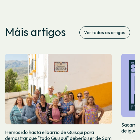
Máis artigos
Ver todos os artigos
Sacamos 
de igual
Hemos ido hasta el barrio de Quisqui para
demostrar que "todo Quisqui" debería ser de Som