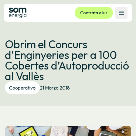
Contrata a luz
Abrir 
Tarifas
Obrim el Concurs
Servizos
d’Enginyeries per a 100
Empresas
Cobertes d’Autoproducció
La cooperativa
al Vallès
Contacto
Trámites
Cooperativa
21 Marzo 2018
Oficina virtual
Idioma:
GL
ES
CA
EU