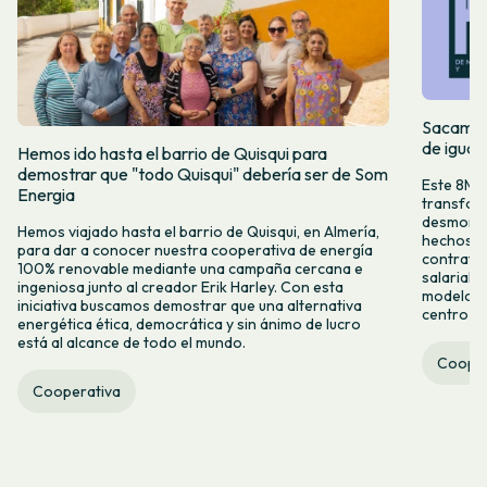
Sacamos 
de igual
Hemos ido hasta el barrio de Quisqui para
demostrar que "todo Quisqui" debería ser de Som
Este 8M, 
Energia
transform
desmontar
Hemos viajado hasta el barrio de Quisqui, en Almería,
hechos y 
para dar a conocer nuestra cooperativa de energía
contrataci
100% renovable mediante una campaña cercana e
salarial 
ingeniosa junto al creador Erik Harley. Con esta
modelo co
iniciativa buscamos demostrar que una alternativa
centro ca
energética ética, democrática y sin ánimo de lucro
está al alcance de todo el mundo.
Cooper
Cooperativa