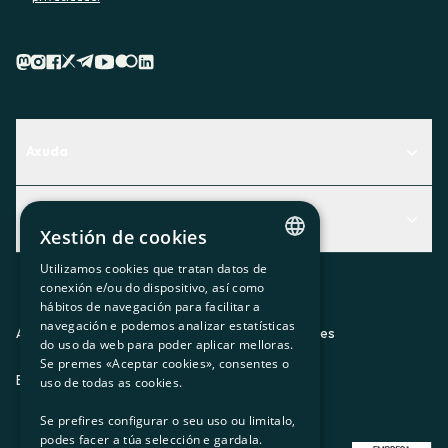
Axuda
Centro de Ayuda
Actualidad
Descubre qué servicio te encaja mejor
Xestión de cookies
Actualidad
Contacto
Utilizamos cookies que tratan datos de
CATALAN
conexión e/ou do dispositivo, así como
O recuncho da socia
hábitos de navegación para facilitar a
SPANISH
navegación e podemos analizar estatísticas
Prensa
Aviso legal
Política de privacidad
Política de cookies
do uso da web para poder aplicar melloras.
GL
Se premes «Aceptar cookies», consentes o
Trabaja con nosotros
ES
CA
GL
EU
BASQUE
uso de todas as cookies.
Se prefires configurar o seu uso ou limitalo,
podes facer a túa selección e gardala.