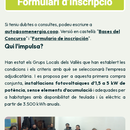
Si teniu dubtes o consultes, podeu escriure a
auto@somenergia.coop
. Versió en castellà: "
Bases del
Concurso
" i "
Formulario de inscripción
".
Qui l'impulsa?
Han estat els Grups Locals dels Vallès que han establert les
condicions i els criteris amb què se seleccionarà l’empresa
adjudicatària. I es proposa per a aquesta primera compra
conjunta,
instal·lacions fotovoltaiques d’1,5 a 5 kW de
potència
,
sense elements d’acumulació
i adequades per
a habitatges amb disponibilitat de teulada i ús elèctric a
partir de 3.500 kWh anuals.