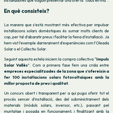
instal·ladores que vulguin presentar una oferta “claus en mà”.
En què consisteix?
La manera que s’està mostrant més efectiva per impulsar
instal·lacions solars domèstiques és sumar molts clients de
cop, per tal d’abaratir preus i facilitar la feina d’instal·lació. Ja
hem vist l’exemple darrerament d’experiències com l’
Oleada
Solar
o el
Col·lectiu Solar
.
Seguint aquesta estela iniciem la compra col·lectiva “
Impuls
Solar Vallès
”.
Com a primera fase fem una crida entre
empreses especialitzades de la zona que s’ofereixin a
fer 100 instal·lacions solars fotovoltaiques amb la
millor proposta de preu i qualitat
.
Un concurs obert i transparent per a qui pugui oferir tot el
procés sencer d’instal·lació, des del subministrament dels
materials (mòduls solars, inversor, etc.), passant pel
muntatge i posada en funcionament, i finalitzant amb la