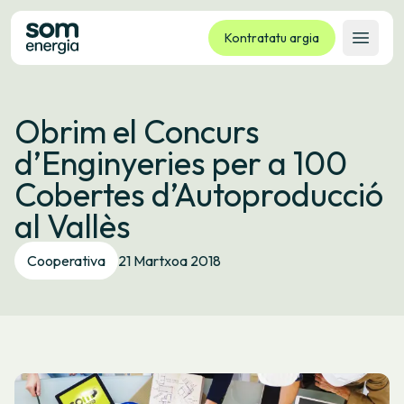
Kontratatu argia
Ireki 
Tarifak
Obrim el Concurs
Zerbitzuak
d’Enginyeries per a 100
Enpresak
Cobertes d’Autoproducció
Kooperatiba
al Vallès
Kontaktua
Izapideak
Cooperativa
21 Martxoa 2018
Bulego Birtuala
Hizkuntza:
EU
ES
CA
GL