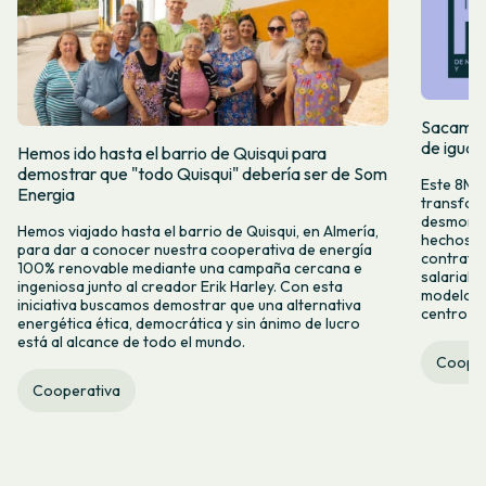
Sacamos 
de igual
Hemos ido hasta el barrio de Quisqui para
demostrar que "todo Quisqui" debería ser de Som
Este 8M, 
Energia
transform
desmontar
Hemos viajado hasta el barrio de Quisqui, en Almería,
hechos y 
para dar a conocer nuestra cooperativa de energía
contrataci
100% renovable mediante una campaña cercana e
salarial 
ingeniosa junto al creador Erik Harley. Con esta
modelo co
iniciativa buscamos demostrar que una alternativa
centro ca
energética ética, democrática y sin ánimo de lucro
está al alcance de todo el mundo.
Cooper
Cooperativa