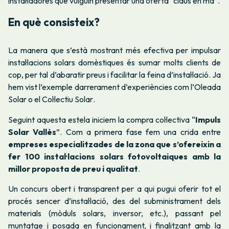
instal·ladores que vulguin presentar una oferta “claus en mà”.
En què consisteix?
La manera que s’està mostrant més efectiva per impulsar
instal·lacions solars domèstiques és sumar molts clients de
cop, per tal d’abaratir preus i facilitar la feina d’instal·lació. Ja
hem vist l’exemple darrerament d’experiències com l’
Oleada
Solar
o el
Col·lectiu Solar
.
Seguint aquesta estela iniciem la compra col·lectiva “
Impuls
Solar Vallès
”.
Com a primera fase fem una crida entre
empreses especialitzades de la zona que s’ofereixin a
fer 100 instal·lacions solars fotovoltaiques amb la
millor proposta de preu i qualitat
.
Un concurs obert i transparent per a qui pugui oferir tot el
procés sencer d’instal·lació, des del subministrament dels
materials (mòduls solars, inversor, etc.), passant pel
muntatge i posada en funcionament, i finalitzant amb la