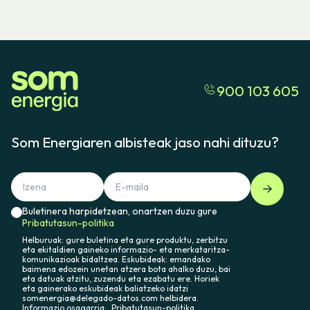
900 103 605
Som Energiaren albisteak jaso nahi dituzu?
Buletinera harpidetzean, onartzen duzu gure
Pribatutasun-politika
Helburuak: gure buletina eta gure produktu, zerbitzu
eta ekitaldien gaineko informazio- eta merkataritza-
komunikazioak bidaltzea. Eskubideak: emandako
baimena edozein unetan atzera bota ahalko duzu, bai
eta datuak atzitu, zuzendu eta ezabatu ere. Horiek
eta gainerako eskubideak baliatzeko idatzi
somenergia@delegado-datos.com helbidera.
Informazio osagarria:
Pribatutasun-politika