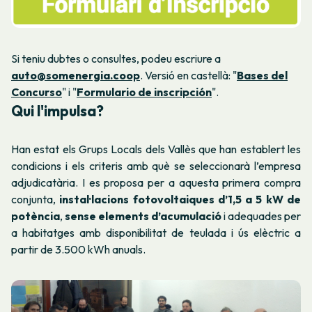
Si teniu dubtes o consultes, podeu escriure a
auto@somenergia.coop
. Versió en castellà: "
Bases del
Concurso
" i "
Formulario de inscripción
".
Qui l'impulsa?
Han estat els Grups Locals dels Vallès que han establert les
condicions i els criteris amb què se seleccionarà l’empresa
adjudicatària. I es proposa per a aquesta primera compra
conjunta,
instal·lacions fotovoltaiques d’1,5 a 5 kW de
potència
,
sense elements d’acumulació
i adequades per
a habitatges amb disponibilitat de teulada i ús elèctric a
partir de 3.500 kWh anuals.