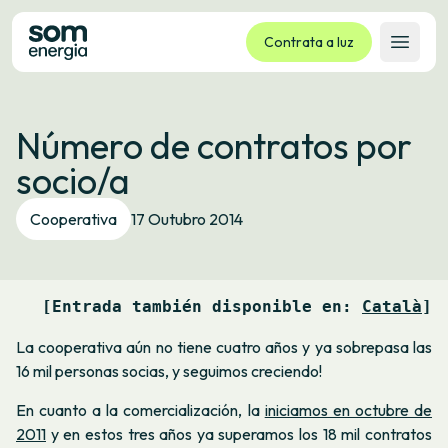
Contrata a luz
Abrir 
Tarifas
Número de contratos por
Servizos
socio/a
Empresas
La cooperativa
Cooperativa
17 Outubro 2014
Contacto
Trámites
[Entrada también disponible en: 
Català
]
Oficina virtual
La cooperativa aún no tiene cuatro años y ya sobrepasa las
Idioma:
GL
ES
CA
EU
16 mil personas socias, y seguimos creciendo!
En cuanto a la comercialización, la
iniciamos en octubre de
2011
y en estos tres años ya superamos los 18 mil contratos