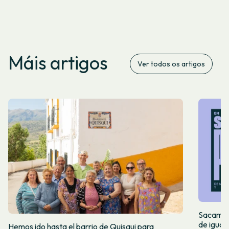
Máis artigos
Ver todos os artigos
Sacamos 
de igual
Hemos ido hasta el barrio de Quisqui para