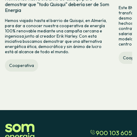
demostrar que "todo Quisqui" debería ser de Som
Este 8M, 
Energia
transform
desmontar
Hemos viajado hasta el barrio de Quisqui, en Almería,
hechos y 
para dar a conocer nuestra cooperativa de energía
contrataci
100% renovable mediante una campaña cercana e
salarial 
ingeniosa junto al creador Erik Harley. Con esta
modelo co
iniciativa buscamos demostrar que una alternativa
centro ca
energética ética, democrática y sin ánimo de lucro
está al alcance de todo el mundo.
Cooper
Cooperativa
900 103 605