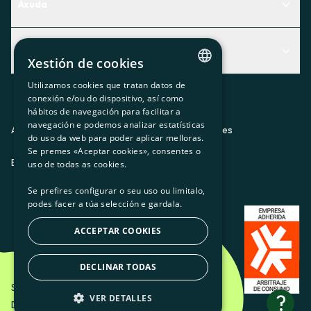
Axuda
Centro de Ayuda
Actualidad
Descubre qué servicio te encaja mejor
Xestión de cookies
Actualidad
Contacto
Utilizamos cookies que tratan datos de
CATALAN
conexión e/ou do dispositivo, así como
O recuncho da socia
hábitos de navegación para facilitar a
SPANISH
navegación e podemos analizar estatísticas
Prensa
Aviso legal
Política de privacidad
Política de cookies
do uso da web para poder aplicar melloras.
GL
Se premes «Aceptar cookies», consentes o
Trabaja con nosotros
ES
CA
GL
EU
BASQUE
uso de todas as cookies.
Se prefires configurar o seu uso ou limitalo,
podes facer a túa selección e gardala.
ACCEPTAR COOKIES
DECLINAR TODAS
Som Energia SCCL - 2026
?
VER DETALLES
Diseño creativo de Etéreo Design.