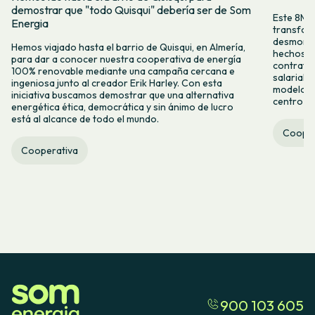
demostrar que "todo Quisqui" debería ser de Som
Este 8M, 
Energia
transform
desmontar
Hemos viajado hasta el barrio de Quisqui, en Almería,
hechos y 
para dar a conocer nuestra cooperativa de energía
contrataci
100% renovable mediante una campaña cercana e
salarial 
ingeniosa junto al creador Erik Harley. Con esta
modelo co
iniciativa buscamos demostrar que una alternativa
centro ca
energética ética, democrática y sin ánimo de lucro
está al alcance de todo el mundo.
Cooper
Cooperativa
900 103 605