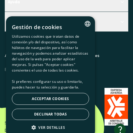
Ayuda
Centro de Ayuda
Actualidad
Descubre qué servicio te encaja mejor
Gestión de cookies
Actualidad
Contacto
Utilizamos cookies que tratan datos de
CATALAN
conexión y/o del dispositivo, así como
El rincón de la socia
hábitos de navegación para facilitar la
SPANISH
navegación y podemos analizar estadísticas
Prensa
Aviso legal
Política de privacidad
Política de cookies
del uso de la web para poder aplicar
GL
mejoras. Si pulsas "Aceptar cookies"
Trabaja con nosotros
ES
CA
GL
EU
BASQUE
consientes el uso de todas las cookies.
Si prefieres configurar su uso o limitarlo,
puedes hacer tu selección y guardarla.
ACCEPTAR COOKIES
DECLINAR TODAS
Som Energia SCCL - 2026
?
VER DETALLES
Diseño creativo de Etéreo Design.