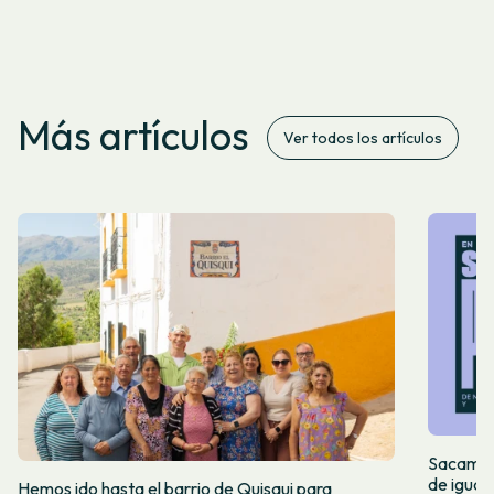
Más artículos
Ver todos los artículos
Sacamos 
de igual
Hemos ido hasta el barrio de Quisqui para