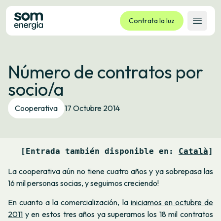
Contrata la luz
Abrir 
Tarifas
Número de contratos por
Servicios
socio/a
Empresas
La cooperativa
Cooperativa
17 Octubre 2014
Contacto
Trámites
[Entrada también disponible en: 
Català
]
Oficina virtual
La cooperativa aún no tiene cuatro años y ya sobrepasa las
Idioma:
ES
CA
GL
EU
16 mil personas socias, y seguimos creciendo!
En cuanto a la comercialización, la
iniciamos en octubre de
2011
y en estos tres años ya superamos los 18 mil contratos