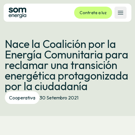
Contrata a luz
Abrir 
Tarifas
Nace la Coalición por la
Servizos
Energía Comunitaria para
Empresas
reclamar una transición
La cooperativa
energética protagonizada
Contacto
por la ciudadanía
Trámites
Cooperativa
30 Setembro 2021
Oficina virtual
Idioma:
GL
ES
CA
EU