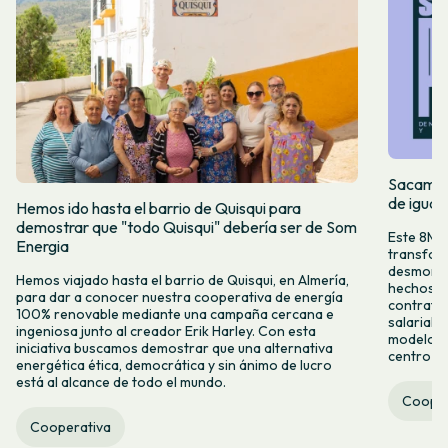
Sacamos 
de igual
Hemos ido hasta el barrio de Quisqui para
demostrar que "todo Quisqui" debería ser de Som
Este 8M, 
Energia
transform
desmontar
Hemos viajado hasta el barrio de Quisqui, en Almería,
hechos y 
para dar a conocer nuestra cooperativa de energía
contrataci
100% renovable mediante una campaña cercana e
salarial 
ingeniosa junto al creador Erik Harley. Con esta
modelo co
iniciativa buscamos demostrar que una alternativa
centro ca
energética ética, democrática y sin ánimo de lucro
está al alcance de todo el mundo.
Cooper
Cooperativa