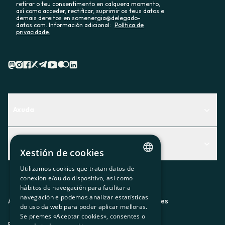
retirar o teu consentimento en calquera momento,
así como acceder, rectificar, suprimir os teus datos e
demais dereitos en somenergia@delegado-
datos.com. Información adicional:
Política de
privacidade.
Axuda
Centro de Ayuda
Actualidad
Descubre qué servicio te encaja mejor
Xestión de cookies
Actualidad
Contacto
Utilizamos cookies que tratan datos de
CATALAN
conexión e/ou do dispositivo, así como
O recuncho da socia
hábitos de navegación para facilitar a
SPANISH
navegación e podemos analizar estatísticas
Prensa
Aviso legal
Política de privacidad
Política de cookies
do uso da web para poder aplicar melloras.
GL
Se premes «Aceptar cookies», consentes o
Trabaja con nosotros
ES
CA
GL
EU
BASQUE