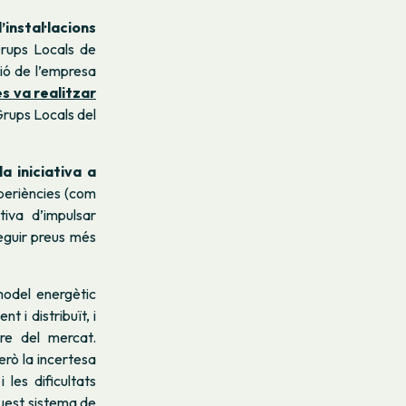
instal·lacions
rups Locals de
ció de l’empresa
es va realitzar
 Grups Locals del
la iniciativa a
xperiències (com
iva d’impulsar
seguir preus més
model energètic
t i distribuït, i
re del mercat.
erò la incertesa
 les dificultats
quest sistema de