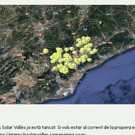
 Solar Vallès ja està tancat. Si vols estar al corrent de la propera e
tps://reimpulssolarvalles.somenergia.coop