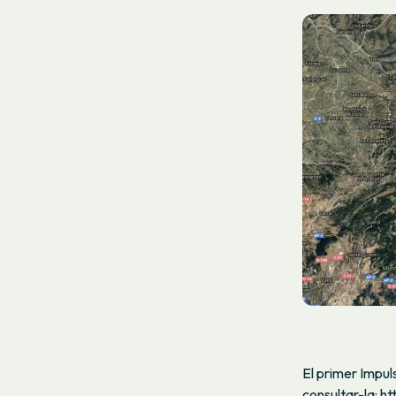
El primer Impuls
consultar-la:
ht