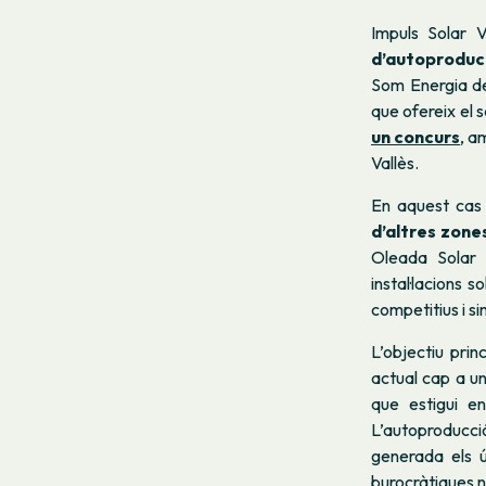
Impuls Solar 
d’autoproduc
Som Energia de 
que ofereix el se
un concurs
, a
Vallès.
En aquest cas 
d’altres zones
Oleada Sola
instal·lacions 
competitius i sim
L’objectiu pri
actual cap a un 
que estigui e
L’autoproducció
generada els úl
burocràtiques n