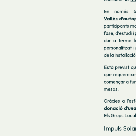
En només 
Vallès
d’autop
participants ma
fase, d’estudi
dur a terme le
personalitzat i
de la instal·lació
Està previst q
que requereixen
començar a funci
mesos.
Gràcies a l’es
donació d’una 
Els Grups Locals
Impuls Sola