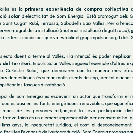
Vallès és la
primera experiència de compra col·lectiva d’
ció solar
d’electricitat de Som Energia
. Està promogut pels G
Sant Cugat, Rubí, Terrassa, Sabadell i Baix Vallès. Per a l’elec
rvei integral de la instal·lació (material, instal·lació i legalització),
mb criteris i condicions que va establir el grup impulsor sorgit dels
s’està duent a terme al Vallès, i la intenció és poder
replicar 
 del territori.
Impuls Solar Vallès segueix l’exemple d’altres e
r
o
Col·lectiu Solar
) que demostren que la manera més efect
solars domèstiques és sumar molts clients de cop, per tal d’acon
plificar les tasques d’instal·lació.
ncipal de Som Energia és esdevenir un actor que transformi el 
que es basi en les fonts energètiques renovables, que sigui eficien
n mans de les persones mitjançant la seva participació dint
 fotovoltaica és un element imprescindible per aconseguir-ho, p
tims anys, la inseguretat jurídica, el cost, el desconeixement i
o faciliten l’expansió de l’autoproducció. Som Energia proposa a