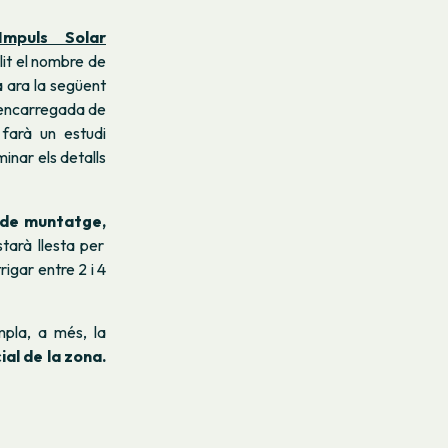
Impuls Solar
lit el nombre de
à ara la següent
 encarregada de
 farà un estudi
inar els detalls
 de muntatge,
tarà llesta per
rigar entre 2 i 4
mpla, a més, la
ial de la zona.