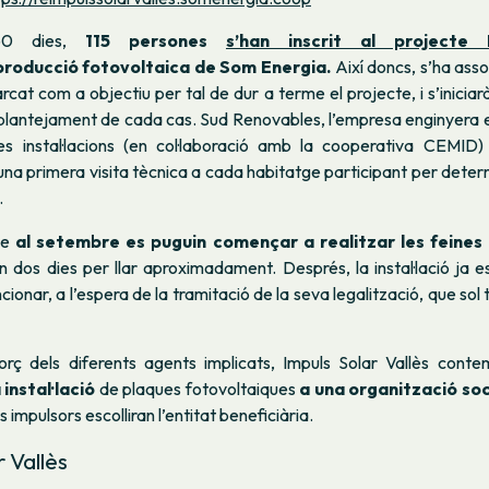
60 dies,
115 persones
s’han inscrit al projecte 
roducció fotovoltaica de Som Energia.
Així doncs, s’ha asso
rcat com a objectiu per tal de dur a terme el projecte, i s’iniciar
 i plantejament de cada cas. Sud Renovables, l’empresa enginyera
s instal·lacions (en col·laboració amb la cooperativa CEMID)
 una primera visita tècnica a cada habitatge participant per determ
.
ue
al setembre es puguin començar a realitzar les feines
 dos dies per llar aproximadament. Després, la instal·lació ja es
onar, a l’espera de la tramitació de la seva legalització, que sol t
forç dels diferents agents implicats, Impuls Solar Vallès conte
instal·lació
de plaques fotovoltaiques
a una organització soc
 impulsors escolliran l’entitat beneficiària.
r Vallès