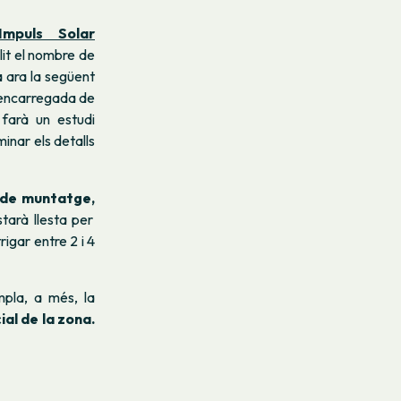
Impuls Solar
lit el nombre de
à ara la següent
 encarregada de
 farà un estudi
inar els detalls
 de muntatge,
tarà llesta per
rigar entre 2 i 4
mpla, a més, la
ial de la zona.