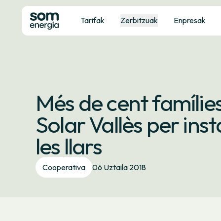
Tarifak
Zerbitzuak
Enpresak
Més de cent famílies 
Solar Vallès per inst
les llars
Cooperativa
06 Uztaila 2018