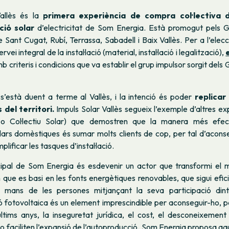
Vallès és la
primera experiència de compra col·lectiva d’
ció solar
d’electricitat de Som Energia
. Està promogut pels G
Sant Cugat, Rubí, Terrassa, Sabadell i Baix Vallès. Per a l’elec
rvei integral de la instal·lació (material, instal·lació i legalització),
mb criteris i condicions que va establir el grup impulsor sorgit dels
s’està duent a terme al Vallès, i la intenció és poder
replicar 
 del territori.
Impuls Solar Vallès segueix l’exemple d’altres e
r
o
Col·lectiu Solar
) que demostren que la manera més efect
solars domèstiques és sumar molts clients de cop, per tal d’acon
plificar les tasques d’instal·lació.
ncipal de Som Energia és esdevenir un actor que transformi el 
que es basi en les fonts energètiques renovables, que sigui eficien
n mans de les persones mitjançant la seva participació dint
 fotovoltaica és un element imprescindible per aconseguir-ho, p
tims anys, la inseguretat jurídica, el cost, el desconeixement i
o faciliten l’expansió de l’autoproducció. Som Energia proposa a