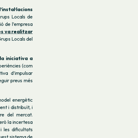
instal·lacions
rups Locals de
ció de l’empresa
es va realitzar
 Grups Locals del
la iniciativa a
xperiències (com
iva d’impulsar
seguir preus més
model energètic
t i distribuït, i
re del mercat.
erò la incertesa
 les dificultats
quest sistema de