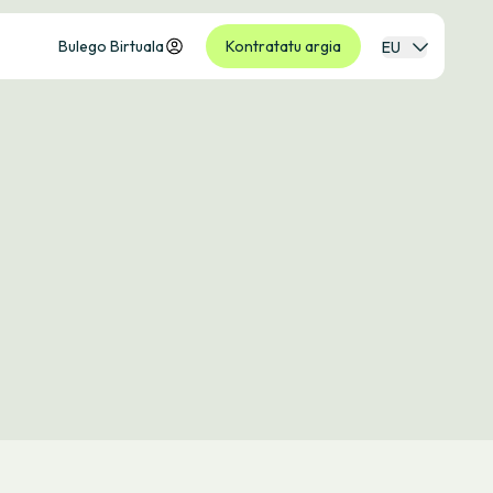
Bulego Birtuala
Kontratatu argia
EU