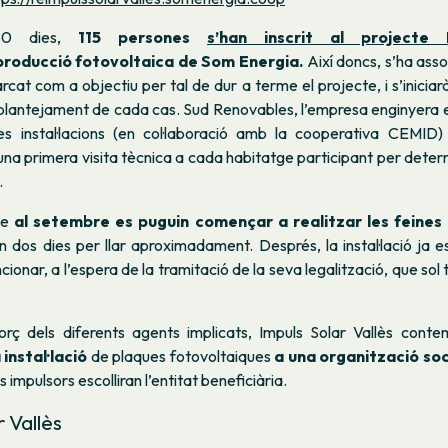
60 dies,
115 persones
s’han inscrit al projecte 
roducció fotovoltaica de Som Energia.
Així doncs, s’ha asso
rcat com a objectiu per tal de dur a terme el projecte, i s’iniciar
 i plantejament de cada cas. Sud Renovables, l’empresa enginyera
s instal·lacions (en col·laboració amb la cooperativa CEMID)
 una primera visita tècnica a cada habitatge participant per determ
.
ue
al setembre es puguin començar a realitzar les feines
 dos dies per llar aproximadament. Després, la instal·lació ja es
onar, a l’espera de la tramitació de la seva legalització, que sol t
forç dels diferents agents implicats, Impuls Solar Vallès conte
instal·lació
de plaques fotovoltaiques
a una organització soc
 impulsors escolliran l’entitat beneficiària.
r Vallès