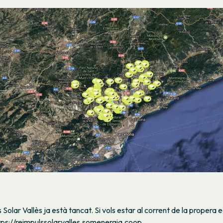
 Solar Vallès ja està tancat. Si vols estar al corrent de la propera e
tps://reimpulssolarvalles.somenergia.coop