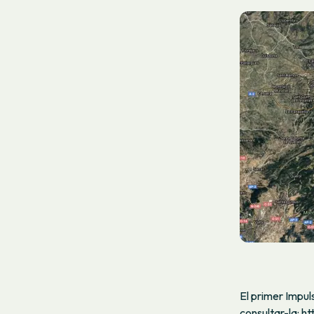
El primer Impuls
consultar-la:
ht