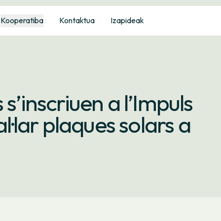
Kooperatiba
Kontaktua
Izapideak
s’inscriuen a l’Impuls
al·lar plaques solars a