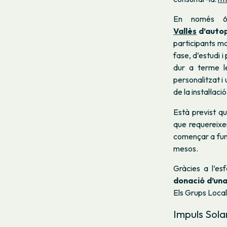
En només 
Vallès
d’autop
participants ma
fase, d’estudi
dur a terme le
personalitzat i
de la instal·lació
Està previst q
que requereixen
començar a funci
mesos.
Gràcies a l’es
donació d’una 
Els Grups Locals
Impuls Sola