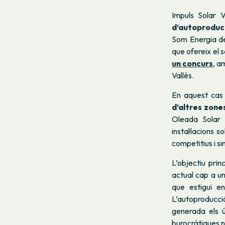
Impuls Solar 
d’autoproduc
Som Energia de 
que ofereix el se
un concurs
, a
Vallès.
En aquest cas 
d’altres zones
Oleada Sola
instal·lacions 
competitius i sim
L’objectiu pri
actual cap a un 
que estigui e
L’autoproducció
generada els úl
burocràtiques n