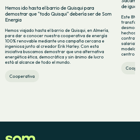
Sacamos 
de igual
Hemos ido hasta el barrio de Quisqui para
demostrar que "todo Quisqui" debería ser de Som
Este 8M, 
Energia
transform
desmontar
Hemos viajado hasta el barrio de Quisqui, en Almería,
hechos y 
para dar a conocer nuestra cooperativa de energía
contrataci
100% renovable mediante una campaña cercana e
salarial 
ingeniosa junto al creador Erik Harley. Con esta
modelo co
iniciativa buscamos demostrar que una alternativa
centro ca
energética ética, democrática y sin ánimo de lucro
está al alcance de todo el mundo.
Cooper
Cooperativa