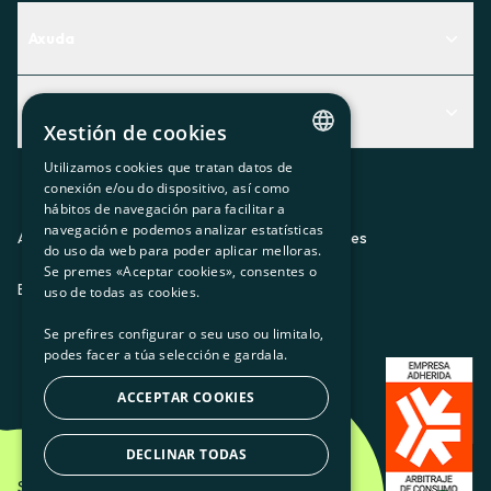
Axuda
Centro de Ayuda
Actualidad
Descubre qué servicio te encaja mejor
Xestión de cookies
Actualidad
Contacto
Utilizamos cookies que tratan datos de
CATALAN
conexión e/ou do dispositivo, así como
O recuncho da socia
hábitos de navegación para facilitar a
SPANISH
navegación e podemos analizar estatísticas
Prensa
Aviso legal
Política de privacidad
Política de cookies
do uso da web para poder aplicar melloras.
GL
Se premes «Aceptar cookies», consentes o
Trabaja con nosotros
ES
CA
GL
EU
BASQUE
uso de todas as cookies.
Se prefires configurar o seu uso ou limitalo,
podes facer a túa selección e gardala.
ACCEPTAR COOKIES
DECLINAR TODAS
Som Energia SCCL - 2026