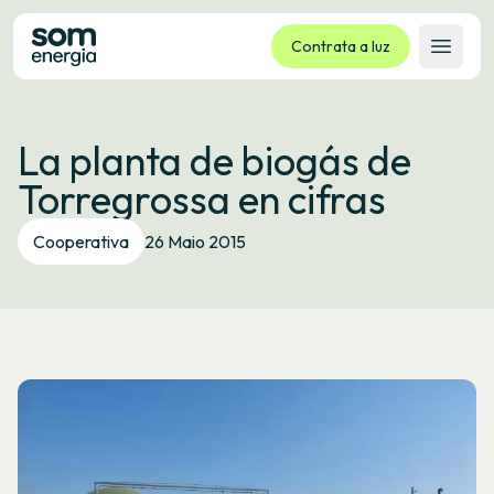
Contrata a luz
Abrir 
Tarifas
La planta de biogás de
Servizos
Torregrossa en cifras
Empresas
La cooperativa
Cooperativa
26 Maio 2015
Contacto
Trámites
Oficina virtual
Idioma:
GL
ES
CA
EU