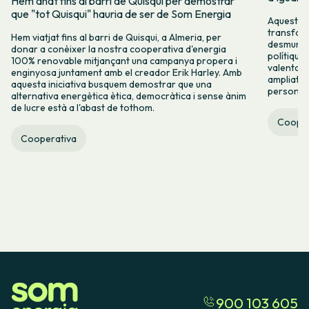
Hem anat fins al barri de Quisqui per demostrar
que "tot Quisqui" hauria de ser de Som Energia
Aquest 8M
transform
Hem viatjat fins al barri de Quisqui, a Almeria, per
desmuntar
donar a conèixer la nostra cooperativa d'energia
polítique
100% renovable mitjançant una campanya propera i
valenta fin
enginyosa juntament amb el creador Erik Harley. Amb
ampliats,
aquesta iniciativa busquem demostrar que una
persones 
alternativa energètica ètica, democràtica i sense ànim
de lucre està a l'abast de tothom.
Cooper
Cooperativa
900 103 605