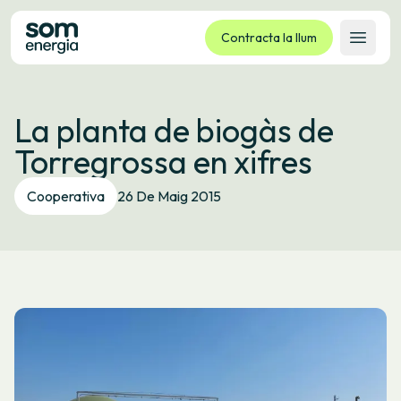
Contracta la llum
Obrir 
Tarifes
La planta de biogàs de
Serveis
Torregrossa en xifres
Empreses
La cooperativa
Cooperativa
26 De Maig 2015
Contacte
Tràmits
Oficina virtual
Idioma:
CA
ES
GL
EU