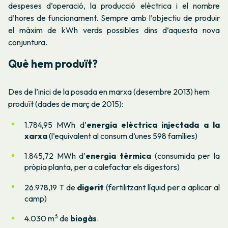
despeses d’operació, la producció elèctrica i el nombre
d’hores de funcionament. Sempre amb l’objectiu de produir
el màxim de kWh verds possibles dins d’aquesta nova
conjuntura.
Què hem produït?
Des de l’inici de la posada en marxa (desembre 2013) hem
produït (dades de març de 2015):
1.784,95 MWh d’
energia elèctrica injectada a la
xarxa
(l’equivalent al consum d’unes 598 famílies)
1.845,72 MWh d’
energia tèrmica
(consumida per la
pròpia planta, per a calefactar els digestors)
26.978,19 T de
digerit
(fertilitzant líquid per a aplicar al
camp)
3
4.030 m
de
biogàs
.