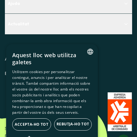
Ajuda
Centre d'Ajuda
Actualitat
Descobreix quin servei t'encaixa millor
Actualitat
Contacte
El racó de la sòcia
Aquest lloc web utilitza
Premsa
Avis legal
Política de privacitat
Política de cookies
galetes
CATALAN
Treballa amb nosaltres
Utilitzem cookies per personalitzar
ES
CA
GL
EU
contingut, anuncis i per analitzar el nostre
SPANISH
trànsit. També compartim informació sobre
GL
el vostre ús del nostre lloc amb els nostres
socis publicitaris i analítics que poden
BASQUE
combinar-la amb altra informació que els
heu proporcionat o que han recopilat a
partir del vostre ús dels seus serveis.
REBUTJA-HO TOT
ACCEPTA-HO TOT
Som Energia SCCL - 2026
Disseny Creatiu d'Etéreo Design.