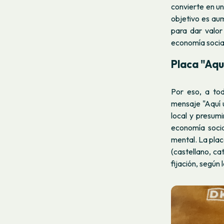
convierte en un
objetivo es aum
para dar valor
economía social
Placa "Aqu
Por eso, a to
mensaje "Aquí u
local y presum
economía socia
mental. La plac
(castellano, ca
fijación, según 