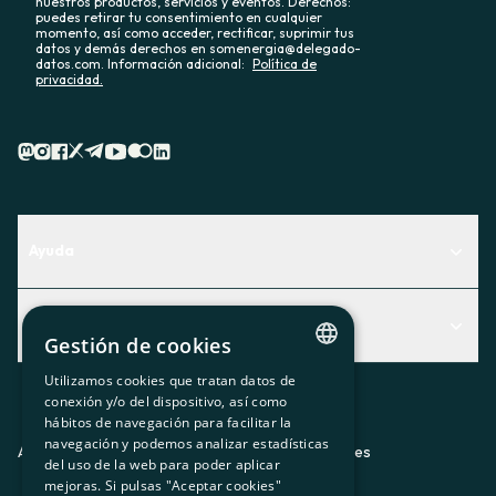
nuestros productos, servicios y eventos. Derechos:
puedes retirar tu consentimiento en cualquier
momento, así como acceder, rectificar, suprimir tus
datos y demás derechos en somenergia@delegado-
datos.com. Información adicional:
Política de
privacidad.
Ayuda
Centro de Ayuda
Actualidad
Descubre qué servicio te encaja mejor
Gestión de cookies
Actualidad
Contacto
Utilizamos cookies que tratan datos de
CATALAN
conexión y/o del dispositivo, así como
El rincón de la socia
hábitos de navegación para facilitar la
SPANISH
navegación y podemos analizar estadísticas
Prensa
Aviso legal
Política de privacidad
Política de cookies
del uso de la web para poder aplicar
GL
mejoras. Si pulsas "Aceptar cookies"
Trabaja con nosotros