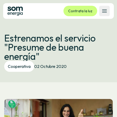
Contrata la luz
Abrir 
Tarifas
Estrenamos el servicio
Servicios
"Presume de buena
Empresas
energía"
La cooperativa
Contacto
Cooperativa
02 Octubre 2020
Trámites
Oficina virtual
Idioma:
ES
CA
GL
EU