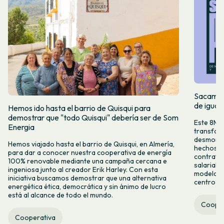
Sacamos 
de igual
Hemos ido hasta el barrio de Quisqui para
demostrar que "todo Quisqui" debería ser de Som
Este 8M, 
Energia
transform
desmontar
Hemos viajado hasta el barrio de Quisqui, en Almería,
hechos y 
para dar a conocer nuestra cooperativa de energía
contrataci
100% renovable mediante una campaña cercana e
salarial 
ingeniosa junto al creador Erik Harley. Con esta
modelo co
iniciativa buscamos demostrar que una alternativa
centro ca
energética ética, democrática y sin ánimo de lucro
está al alcance de todo el mundo.
Cooper
Cooperativa