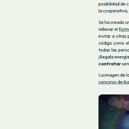
posibilidad de 
la cooperativa,
Se ha creado un
rellenar el
formu
invitar a otras
código como el 
todas las pers
¡Regala energí
contratar
será
La imagen de la
concurso de ilu