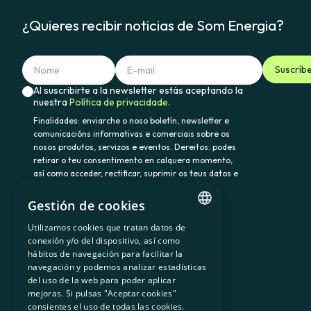
¿Quieres recibir noticias de Som Energia?
Suscríb
Al suscribirte a la newsletter estás aceptando la
nuestra
Política de privacidade.
Finalidades: enviarche o noso boletín, newsletter e
comunicacións informativas e comerciais sobre os
nosos produtos, servizos e eventos. Dereitos: podes
retirar o teu consentimento en calquera momento,
así como acceder, rectificar, suprimir os teus datos e
demais dereitos en somenergia@delegado-
datos.com. Información adicional:
Política de
Gestión de cookies
privacidade.
Utilizamos cookies que tratan datos de
CATALAN
conexión y/o del dispositivo, así como
hábitos de navegación para facilitar la
SPANISH
navegación y podemos analizar estadísticas
900 103 605
del uso de la web para poder aplicar
GL
mejoras. Si pulsas "Aceptar cookies"
BASQUE
consientes el uso de todas las cookies.