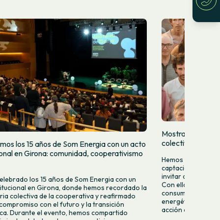
Mostramos quien
colectivamente
mos los 15 años de Som Energia con un acto
cional en Girona: comunidad, cooperativismo
Hemos lanzado una
captación para da
invitar a más pers
lebrado los 15 años de Som Energia con un
Con ella queremos 
titucional en Girona, donde hemos recordado la
consumir energía v
ria colectiva de la cooperativa y reafirmado
energético desde la
compromiso con el futuro y la transición
acción colectiva.
ca. Durante el evento, hemos compartido