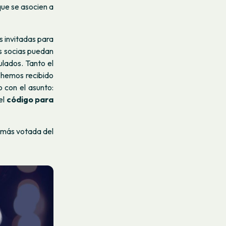
que se asocien a
s invitadas para
as socias puedan
ulados. Tanto el
s hemos recibido
 con el asunto:
el
código para
a más votada del