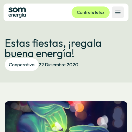
Contrata la luz
Abrir 
Tarifas
Estas fiestas, ¡regala
Servicios
buena energía!
Empresas
La cooperativa
Cooperativa
22 Diciembre 2020
Contacto
Trámites
Oficina virtual
Idioma:
ES
CA
GL
EU