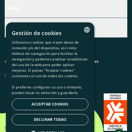
Ayuda
Centro de Ayuda
Actualidad
Descubre qué servicio te encaja mejor
Gestión de cookies
Actualidad
Contacto
Utilizamos cookies que tratan datos de
CATALAN
conexión y/o del dispositivo, así como
El rincón de la socia
hábitos de navegación para facilitar la
SPANISH
navegación y podemos analizar estadísticas
Prensa
Aviso legal
Política de privacidad
Política de cookies
del uso de la web para poder aplicar
GL
mejoras. Si pulsas "Aceptar cookies"
Trabaja con nosotros
ES
CA
GL
EU
BASQUE
consientes el uso de todas las cookies.
Si prefieres configurar su uso o limitarlo,
puedes hacer tu selección y guardarla.
ACCEPTAR COOKIES
DECLINAR TODAS
Som Energia SCCL - 2026