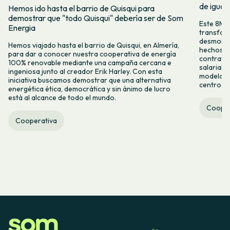
de igual
Hemos ido hasta el barrio de Quisqui para
demostrar que "todo Quisqui" debería ser de Som
Este 8M, 
Energia
transform
desmontar
Hemos viajado hasta el barrio de Quisqui, en Almería,
hechos y 
para dar a conocer nuestra cooperativa de energía
contrataci
100% renovable mediante una campaña cercana e
salarial 
ingeniosa junto al creador Erik Harley. Con esta
modelo co
iniciativa buscamos demostrar que una alternativa
centro ca
energética ética, democrática y sin ánimo de lucro
está al alcance de todo el mundo.
Cooper
Cooperativa