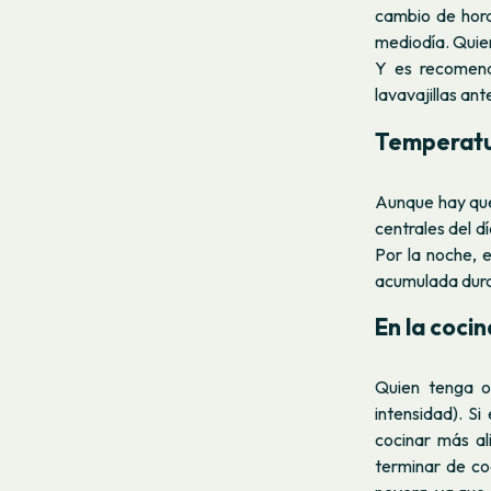
cambio de hora
mediodía. Quie
Y es recomend
lavavajillas an
Temperatu
Aunque hay que
centrales del d
Por la noche, 
acumulada duran
En la cocin
Quien tenga o
intensidad). S
cocinar más al
terminar de co