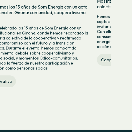
Mostramos quien
colectivamente
mos los 15 años de Som Energia con un acto
cional en Girona: comunidad, cooperativismo
Hemos lanzado una
captación para da
invitar a más pers
lebrado los 15 años de Som Energia con un
Con ella queremos 
titucional en Girona, donde hemos recordado la
consumir energía v
ria colectiva de la cooperativa y reafirmado
energético desde la
compromiso con el futuro y la transición
acción colectiva.
ca. Durante el evento, hemos compartido
miento, debate sobre cooperativismo y
 social, y momentos lúdico-comunitarios,
Cooperativa
do la fuerza de nuestra participación e
ión como personas socias.
rativa