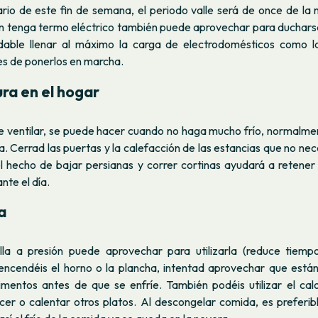
rio de este fin de semana, el periodo valle será de once de la 
n tenga termo eléctrico también puede aprovechar para ducharse
able llenar al máximo la carga de electrodomésticos como la
tes de ponerlos en marcha.
ra en el hogar
 ventilar, se puede hacer cuando no haga mucho frío, normalmen
ía. Cerrad las puertas y la calefacción de las estancias que no nece
el hecho de bajar persianas y correr cortinas ayudará a retener
te el día.
a
lla a presión puede aprovechar para utilizarla (reduce tiemp
i encendéis el horno o la plancha, intentad aprovechar que están
imentos antes de que se enfríe. También podéis utilizar el calo
cer o calentar otros platos. Al descongelar comida, es preferibl