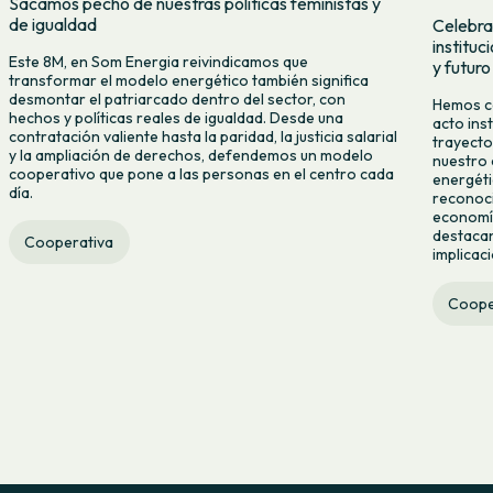
Sacamos pecho de nuestras políticas feministas y
de igualdad
Celebra
institu
Este 8M, en Som Energia reivindicamos que
y futuro
transformar el modelo energético también significa
desmontar el patriarcado dentro del sector, con
Hemos ce
hechos y políticas reales de igualdad. Desde una
acto ins
contratación valiente hasta la paridad, la justicia salarial
trayecto
y la ampliación de derechos, defendemos un modelo
nuestro 
cooperativo que pone a las personas en el centro cada
energéti
día.
reconoci
economía
destacan
Cooperativa
implicac
Coope