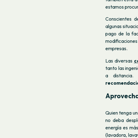
estamos procur
Conscientes d
algunas situac
pago de la fa
modificacione
empresas.
Las diversas
c
tanto las inge
a distancia
recomendacion
Aprovechar
Quien tenga un
no deba despla
energía es más
(lavadora, lavav