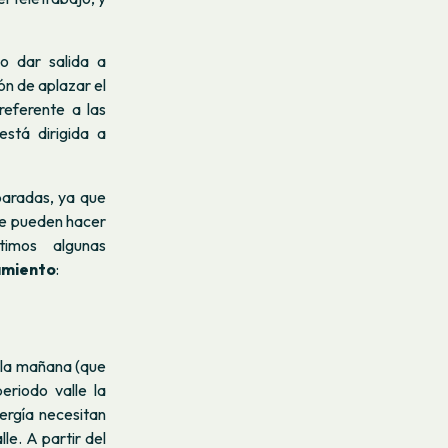
o dar salida a
n de aplazar el
referente a las
stá dirigida a
aradas, ya que
se pueden hacer
imos algunas
amiento
:
 la mañana (que
eriodo valle la
ergía necesitan
lle. A partir del