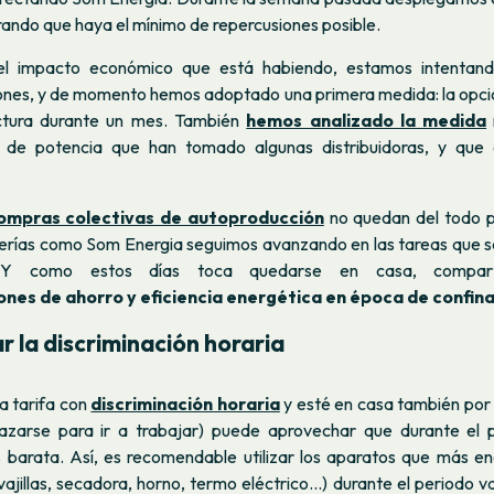
ando que haya el mínimo de repercusiones posible.
el impacto económico que está habiendo, estamos intentand
iones, y de momento hemos adoptado una primera medida: la opció
ctura durante un mes. También
hemos analizado la medida
s de potencia que han tomado algunas distribuidoras, y que e
ompras colectivas de autoproducción
no quedan del todo p
nierías como Som Energia seguimos avanzando en las tareas que 
. Y como estos días toca quedarse en casa, compart
es de ahorro y eficiencia energética en época de confin
 la discriminación horaria
a tarifa con
discriminación horaria
y esté en casa también por
zarse para ir a trabajar) puede aprovechar que durante el p
 barata. Así, es recomendable utilizar los aparatos que más en
ajillas, secadora, horno, termo eléctrico...) durante el periodo va