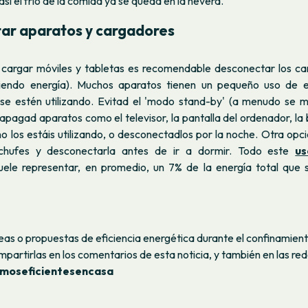
así el frío de la comida ya se queda en la nevera.
ar aparatos y cargadores
 cargar móviles y tabletas es recomendable desconectar los car
iendo energía). Muchos aparatos tienen un pequeño uso de el
e estén utilizando. Evitad el 'modo stand-by' (a menudo se 
y apagad aparatos como el televisor, la pantalla del ordenador, l
o los estáis utilizando, o desconectadlos por la noche. Otra opc
chufes y desconectarla antes de ir a dormir. Todo este
us
ele representar, en promedio, un 7% de la energía total que se
deas o propuestas de eficiencia energética durante el confinamien
artirlas en los comentarios de esta noticia, y también en las red
moseficientesencasa