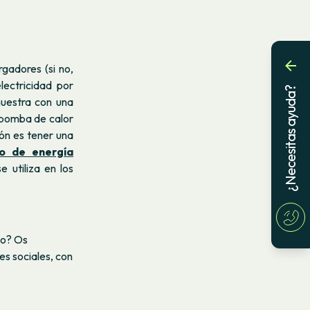
gadores (si no,
ectricidad por
¿Necesitas ayuda?
muestra con una
a bomba de calor
ión es tener una
o de energía
 utiliza en los
to? Os
es sociales, con