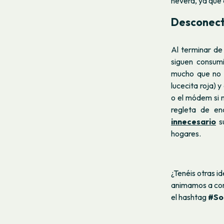
nevera, ya que 
Desconect
Al terminar de
siguen consum
mucho que no s
lucecita roja) 
o el módem si n
regleta de en
innecesario
su
hogares.
¿Tenéis otras i
animamos a comp
el hashtag
#So