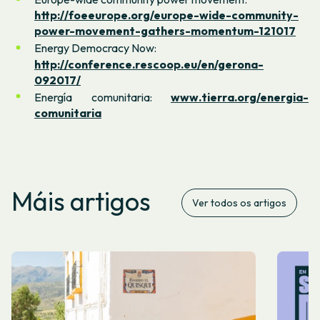
http://foeeurope.org/europe-wide-community-
power-movement-gathers-momentum-121017
Energy Democracy Now:
http://conference.rescoop.eu/en/gerona-
092017/
Energía comunitaria:
www.tierra.org/energia-
comunitaria
Máis artigos
Ver todos os artigos