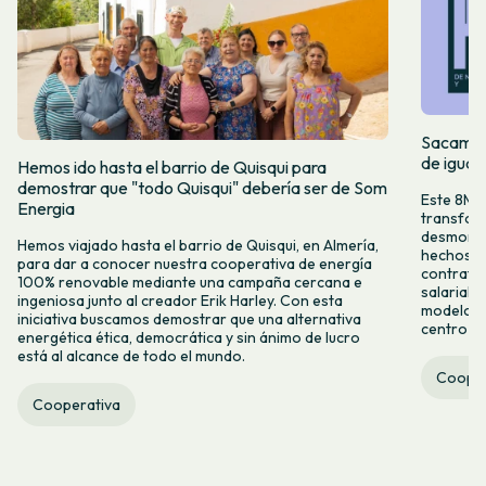
Sacamos 
de igual
Hemos ido hasta el barrio de Quisqui para
demostrar que "todo Quisqui" debería ser de Som
Este 8M, 
Energia
transform
desmontar
Hemos viajado hasta el barrio de Quisqui, en Almería,
hechos y 
para dar a conocer nuestra cooperativa de energía
contrataci
100% renovable mediante una campaña cercana e
salarial 
ingeniosa junto al creador Erik Harley. Con esta
modelo co
iniciativa buscamos demostrar que una alternativa
centro ca
energética ética, democrática y sin ánimo de lucro
está al alcance de todo el mundo.
Cooper
Cooperativa