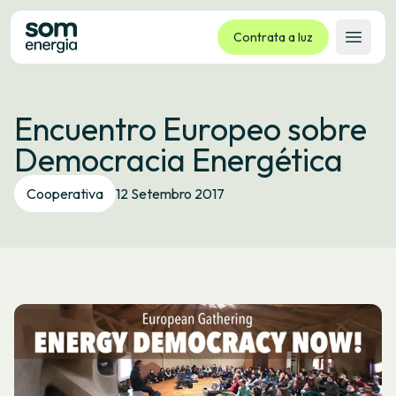
Contrata a luz
Abrir 
Tarifas
Encuentro Europeo sobre
Servizos
Democracia Energética
Empresas
La cooperativa
Cooperativa
12 Setembro 2017
Contacto
Trámites
Oficina virtual
Idioma:
GL
ES
CA
EU