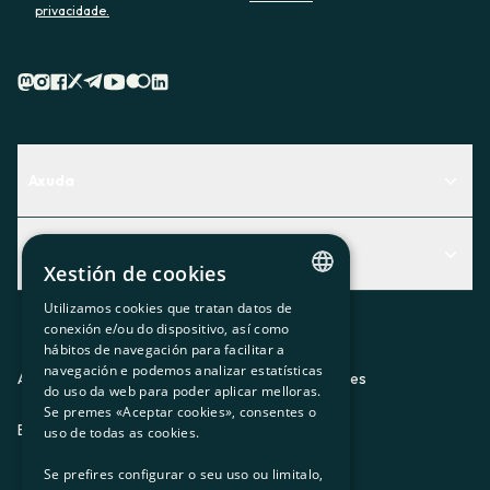
privacidade.
Axuda
Centro de Ayuda
Actualidad
Descubre qué servicio te encaja mejor
Xestión de cookies
Actualidad
Contacto
Utilizamos cookies que tratan datos de
CATALAN
conexión e/ou do dispositivo, así como
O recuncho da socia
hábitos de navegación para facilitar a
SPANISH
navegación e podemos analizar estatísticas
Prensa
Aviso legal
Política de privacidad
Política de cookies
do uso da web para poder aplicar melloras.
GL
Se premes «Aceptar cookies», consentes o
Trabaja con nosotros
ES
CA
GL
EU
BASQUE
uso de todas as cookies.
Se prefires configurar o seu uso ou limitalo,