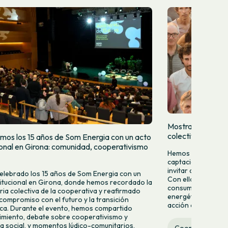
Mostramos quien
colectivamente
mos los 15 años de Som Energia con un acto
cional en Girona: comunidad, cooperativismo
Hemos lanzado una
captación para da
invitar a más pers
lebrado los 15 años de Som Energia con un
Con ella queremos 
titucional en Girona, donde hemos recordado la
consumir energía v
ria colectiva de la cooperativa y reafirmado
energético desde la
compromiso con el futuro y la transición
acción colectiva.
ca. Durante el evento, hemos compartido
miento, debate sobre cooperativismo y
 social, y momentos lúdico-comunitarios,