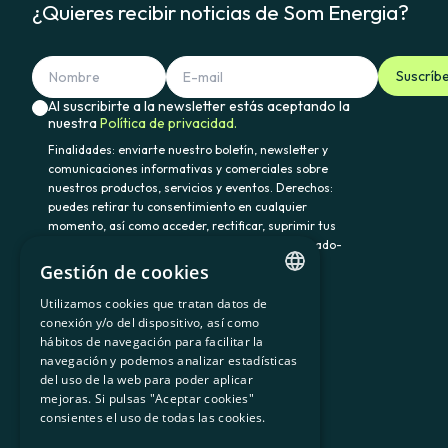
¿Quieres recibir noticias de Som Energia?
Suscríb
Al suscribirte a la newsletter estás aceptando la
nuestra
Política de privacidad.
Finalidades: enviarte nuestro boletín, newsletter y
comunicaciones informativas y comerciales sobre
nuestros productos, servicios y eventos. Derechos:
puedes retirar tu consentimiento en cualquier
momento, así como acceder, rectificar, suprimir tus
datos y demás derechos en somenergia@delegado-
datos.com. Información adicional:
Política de
Gestión de cookies
privacidad.
Utilizamos cookies que tratan datos de
CATALAN
conexión y/o del dispositivo, así como
hábitos de navegación para facilitar la
SPANISH
navegación y podemos analizar estadísticas
900 103 605
del uso de la web para poder aplicar
GL
mejoras. Si pulsas "Aceptar cookies"
BASQUE
consientes el uso de todas las cookies.