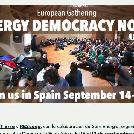
 Tierra
y
REScoop
, con la colaboración de Som Energia, organi
peo sobre Democracia Energética, del
14 al 17 de septiembre