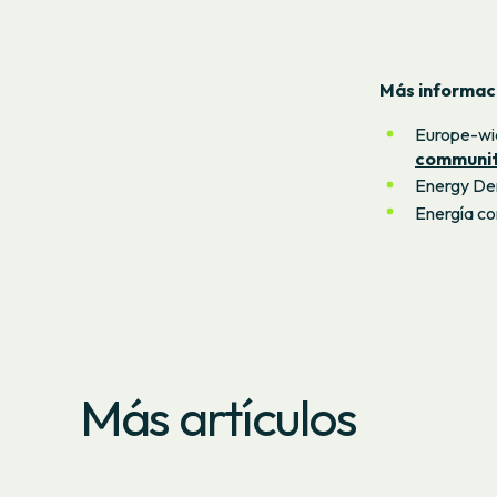
Más informac
Europe-wi
communi
Energy D
Energía co
Más artículos