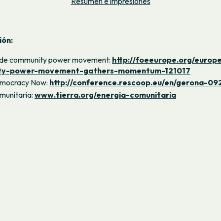
Resumen e impresiones
ión:
de community power movement:
http://foeeurope.org/europ
ty-power-movement-gathers-momentum-121017
emocracy Now:
http://conference.rescoop.eu/en/gerona-09
munitaria:
www.tierra.org/energia-comunitaria