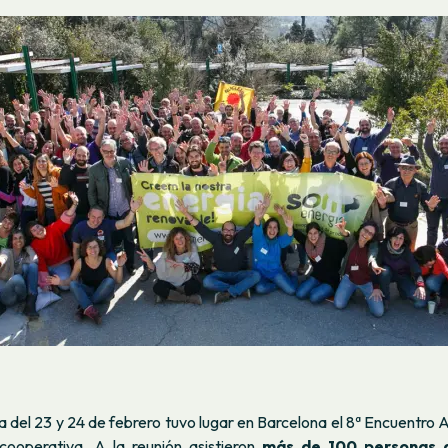
a del 23 y 24 de febrero tuvo lugar en Barcelona el 8ª Encuentro
cooperativa. A la reunión asistieron
más de 100 personas 