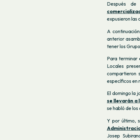
Después de
comercializa
expusieron las 
A continuació
anterior asambl
tener los Grupo
Para terminar 
Locales prese
compartieron s
específicos en 
El domingo la 
se llevarán a
se habló de los
Y por último,
Administraci
Josep Subiran