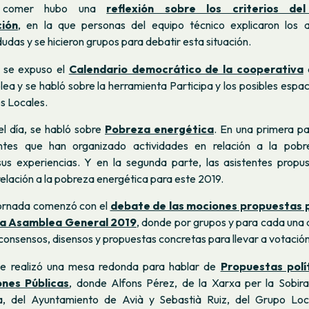
 comer hubo una
reflexión sobre los criterios d
ción
, en la que personas del equipo técnico explicaron los 
dudas y se hicieron grupos para debatir esta situación.
n se expuso el
Calendario democrático de la cooperativa
a
ea y se habló sobre la herramienta Participa y los posibles espa
s Locales.
el día, se habló sobre
Pobreza energética
. En una primera pa
ntes que han organizado actividades en relación a la pobr
us experiencias. Y en la segunda parte, las asistentes propus
relación a la pobreza energética para este 2019.
jornada comenzó con el
debate de las mociones propuestas p
 la Asamblea General 2019
, donde por grupos y para cada una 
 consensos, disensos y propuestas concretas para llevar a votación
 se realizó una mesa redonda para hablar de
Propuestas polí
ones Públicas
, donde Alfons Pérez, de la Xarxa per la Sobira
a, del Ayuntamiento de Avià y Sebastià Ruiz, del Grupo Loc