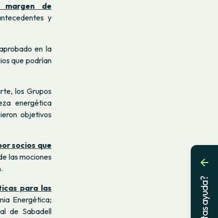
el margen de
antecedentes y
probado en la
cios que podrían
rte, los Grupos
eza energética
ieron objetivos
or socios que
de las mociones
.
¿Necesitas ayuda?
ticas para las
nia Energètica;
al de Sabadell