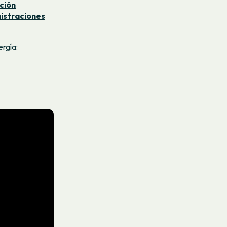
ción
nistraciones
rgía: