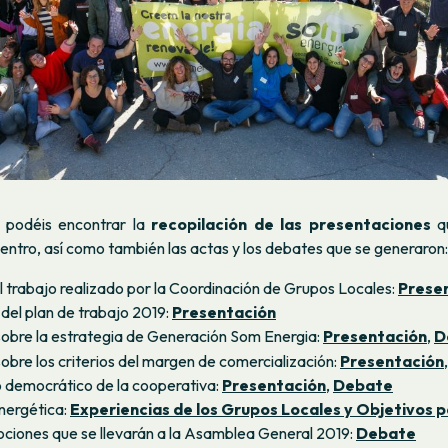
 podéis encontrar la
recopilación de las presentaciones
qu
entro, así como también las actas y los debates que se generaron:
 trabajo realizado por la Coordinación de Grupos Locales:
Prese
 del plan de trabajo 2019:
Presentación
sobre la estrategia de Generación Som Energia:
Presentación
,
D
sobre los criterios del margen de comercialización:
Presentación
 democrático de la cooperativa:
Presentación
,
Debate
nergética:
Experiencias de los Grupos Locales y Objetivos p
iones que se llevarán a la Asamblea General 2019:
Debate