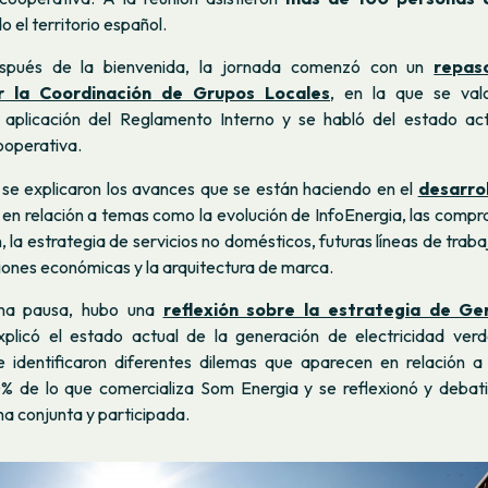
o el territorio español.
spués de la bienvenida, la jornada comenzó con un
repas
r la Coordinación de Grupos Locales
, en la que se va
 aplicación del Reglamento Interno y se habló del estado ac
ooperativa.
 se explicaron los avances que se están haciendo en el
desarrol
, en relación a temas como la evolución de InfoEnergia, las compr
 la estrategia de servicios no domésticos, futuras líneas de traba
iones económicas y la arquitectura de marca.
na pausa, hubo una
reflexión sobre la estrategia de G
xplicó el estado actual de la generación de electricidad ver
e identificaron diferentes dilemas que aparecen en relación a
0% de lo que comercializa Som Energia y se reflexionó y debati
a conjunta y participada.