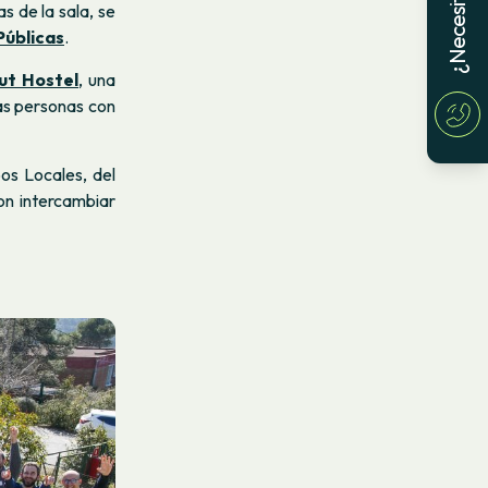
s de la sala, se
Públicas
.
ut Hostel
, una
las personas con
os Locales, del
on intercambiar