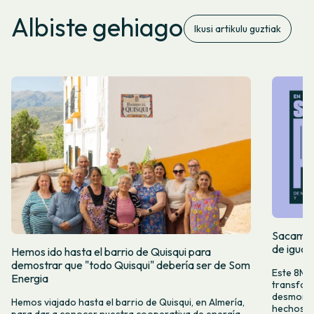
Albiste gehiago
Ikusi artikulu guztiak
Sacamos 
de igual
Hemos ido hasta el barrio de Quisqui para
demostrar que "todo Quisqui" debería ser de Som
Este 8M, 
Energia
transform
desmontar
Hemos viajado hasta el barrio de Quisqui, en Almería,
hechos y 