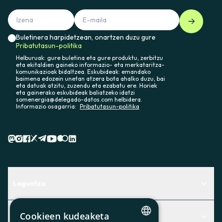
Buletinera harpidetzean, onartzen duzu gure
Pribatutasun-politika
Helburuak: gure buletina eta gure produktu, zerbitzu
eta ekitaldien gaineko informazio- eta merkataritza-
komunikazioak bidaltzea. Eskubideak: emandako
baimena edozein unetan atzera bota ahalko duzu, bai
eta datuak atzitu, zuzendu eta ezabatu ere. Horiek
eta gainerako eskubideak baliatzeko idatzi
somenergia@delegado-datos.com helbidera.
Informazio osagarria:
Pribatutasun-politika
Laguntza
Centro de Ayuda
Cookieen kudeaketa
Albisteak
Aurkitu zerbitzurik egokiena zuretzat