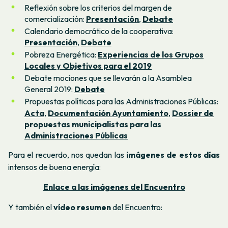
Reflexión sobre los criterios del margen de
comercialización:
Presentación
,
Debate
Calendario democrático de la cooperativa:
Presentación
,
Debate
Pobreza Energética:
Experiencias de los Grupos
Locales y Objetivos para el 2019
Debate mociones que se llevarán a la Asamblea
General 2019:
Debate
Propuestas políticas para las Administraciones Públicas:
Acta
,
Documentación Ayuntamiento
,
Dossier de
propuestas municipalistas para las
Administraciones Públicas
Para el recuerdo, nos quedan las
imágenes de estos días
intensos de buena energía:
Enlace a las imágenes del Encuentro
Y también el
vídeo resumen
del Encuentro: