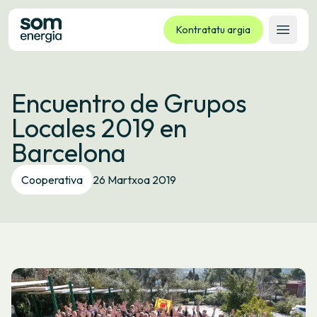
Kontratatu argia
Ireki 
Tarifak
Encuentro de Grupos
Zerbitzuak
Locales 2019 en
Enpresak
Barcelona
Kooperatiba
Kontaktua
Cooperativa
26 Martxoa 2019
Izapideak
Bulego Birtuala
Hizkuntza:
EU
ES
CA
GL