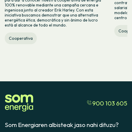
para dar a conocer nuestra cooperativa de energía
contrataci
100% renovable mediante una campaña cercana e
salarial 
ingeniosa junto al creador Erik Harley. Con esta
modelo co
iniciativa buscamos demostrar que una alternativa
centro ca
energética ética, democrática y sin ánimo de lucro
está al alcance de todo el mundo.
Cooper
Cooperativa
900 103 605
Som Energiaren albisteak jaso nahi dituzu?