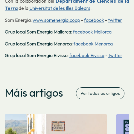
Con la colaboración del
Departament de Ciències de la
Terra
de la
Universitat de les Illes Balears
.
Som Energia:
www.somenergia.coop
-
facebook
-
twitter
Grup local Som Energia Mallorca:
facebook Mallorca
Grup local Som Energia Menorca:
facebook Menorca
Grup local Som Energia Eivissa:
facebook Eivissa
-
twitter
Máis artigos
Ver todos os artigos