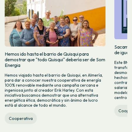
Sacamos 
de igual
Hemos ido hasta el barrio de Quisqui para
demostrar que "todo Quisqui" debería ser de Som
Este 8M, 
Energia
transform
desmontar
Hemos viajado hasta el barrio de Quisqui, en Almería,
hechos y 
para dar a conocer nuestra cooperativa de energía
contrataci
100% renovable mediante una campaña cercana e
salarial 
ingeniosa junto al creador Erik Harley. Con esta
modelo co
iniciativa buscamos demostrar que una alternativa
centro ca
energética ética, democrática y sin ánimo de lucro
está al alcance de todo el mundo.
Cooper
Cooperativa