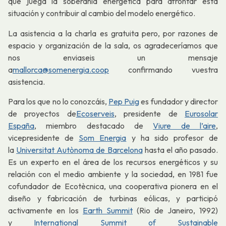
que juega la soberanía energética para afrontar esta
situación y contribuir al cambio del modelo energético.
La asistencia a la charla es gratuita pero, por razones de
espacio y organización de la sala, os agradeceríamos que
nos enviaseis un mensaje
a
mallorca@somenergia.coop
confirmando vuestra
asistencia.
Para los que no lo conozcáis,
Pep Puig
es fundador y director
de proyectos de
Ecoserveis
, presidente de
Eurosolar
España
, miembro destacado de
Viure de l’aire
,
vicepresidente de
Som Energia
y ha sido profesor de
la
Universitat Autònoma de Barcelona
hasta el año pasado.
Es un experto en el área de los recursos energéticos y su
relación con el medio ambiente y la sociedad, en 1981 fue
cofundador de Ecotècnica, una cooperativa pionera en el
diseño y fabricación de turbinas eólicas, y participó
activamente en los
Earth Summit
(Rio de Janeiro, 1992)
y
International Summit of Sustainable