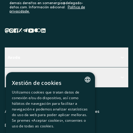
demais dereitos en somenergia@delegado-
datos.com. Información adicional:
Política de
privacidade.
Axuda
Centro de Ayuda
Actualidad
Descubre qué servicio te encaja mejor
Xestión de cookies
Actualidad
Contacto
Utilizamos cookies que tratan datos de
CATALAN
conexión e/ou do dispositivo, así como
O recuncho da socia
hábitos de navegación para facilitar a
SPANISH
navegación e podemos analizar estatísticas
Prensa
Aviso legal
Política de privacidad
Política de cookies
do uso da web para poder aplicar melloras.
GL
Se premes «Aceptar cookies», consentes o
Trabaja con nosotros
ES
CA
GL
EU
BASQUE
uso de todas as cookies.