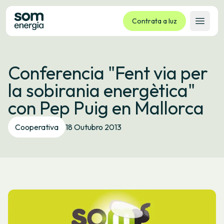
Contrata a luz
Abrir 
Tarifas
Conferencia "Fent via per
Servizos
la sobirania energètica"
Empresas
con Pep Puig en Mallorca
La cooperativa
Contacto
Cooperativa
18 Outubro 2013
Trámites
Oficina virtual
Idioma:
GL
ES
CA
EU