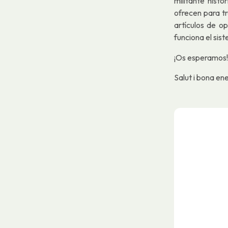
militante hist
ofrecen para tr
artículos de op
funciona el sis
¡Os esperamos!
Salut i bona ene