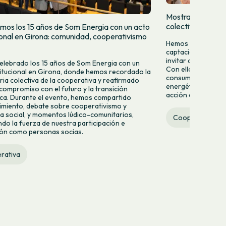
Mostramos quien
colectivamente
mos los 15 años de Som Energia con un acto
cional en Girona: comunidad, cooperativismo
Hemos lanzado una
captación para da
invitar a más pers
lebrado los 15 años de Som Energia con un
Con ella queremos 
titucional en Girona, donde hemos recordado la
consumir energía v
ria colectiva de la cooperativa y reafirmado
energético desde la
compromiso con el futuro y la transición
acción colectiva.
ca. Durante el evento, hemos compartido
miento, debate sobre cooperativismo y
 social, y momentos lúdico-comunitarios,
Cooperativa
do la fuerza de nuestra participación e
ión como personas socias.
rativa