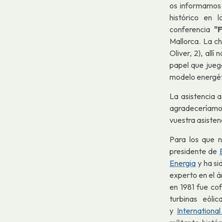
os informamos
histórico en 
conferencia
"
Mallorca. La ch
Oliver, 2), all
papel que juega
modelo energét
La asistencia a
agradeceríam
vuestra asisten
Para los que 
presidente de
Energia
y ha si
experto en el á
en 1981 fue co
turbinas eóli
y
Internation