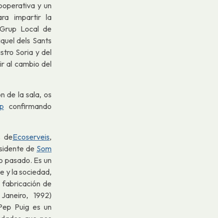
cooperativa y un
ra impartir la
Grup Local de
quel dels Sants
stro Soria y del
ir al cambio del
n de la sala, os
op
confirmando
s de
Ecoserveis
,
esidente de
Som
o pasado. Es un
e y la sociedad,
 fabricación de
aneiro, 1992)
Pep Puig es un