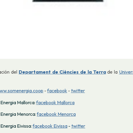
ación del
Departament de Ciències de la Terra
de la
Univers
ww.somenergia.coop
-
facebook
-
twitter
 Energia Mallorca:
facebook Mallorca
 Energia Menorca:
facebook Menorca
Energia Eivissa:
facebook Eivissa
-
twitter