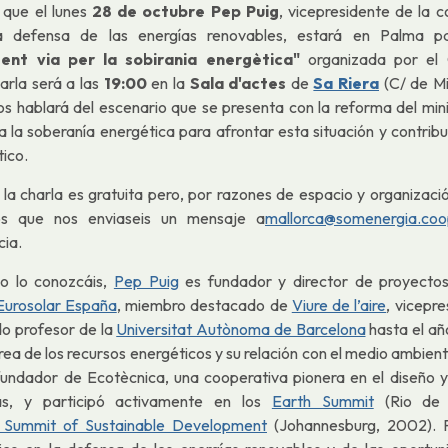
 que el lunes
28 de octubre Pep Puig
, vicepresidente de la 
la defensa de las energías renovables, estará en Palma pa
Fent via per la sobirania energètica"
organizada por el 
arla será a las
19:00
en la
Sala d'actes
de
Sa Riera
(C/ de Mi
í nos hablará del escenario que se presenta con la reforma del mini
 la soberanía energética para afrontar esta situación y contribu
ico.
 la charla es gratuita pero, por razones de espacio y organizació
os que nos enviaseis un mensaje a
mallorca@somenergia.co
cia.
no lo conozcáis,
Pep Puig
es fundador y director de proyecto
Eurosolar España
, miembro destacado de
Viure de l’aire
, vicepr
do profesor de la
Universitat Autònoma de Barcelona
hasta el añ
rea de los recursos energéticos y su relación con el medio ambient
fundador de Ecotècnica, una cooperativa pionera en el diseño y
cas, y participó activamente en los
Earth Summit
(Rio de J
al Summit of Sustainable Development
(Johannesburg, 2002). 