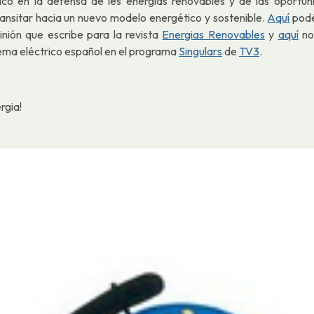
órico en la defensa de les energías renovables y de las oportu
ansitar hacia un nuevo modelo energético y sostenible.
Aquí
podé
inión que escribe para la revista
Energias Renovables
y
aquí
no
tema eléctrico español en el programa
Singulars
de
TV3
.
rgia!