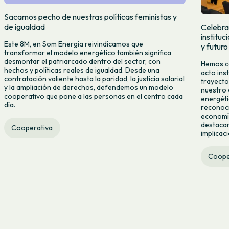
Sacamos pecho de nuestras políticas feministas y
de igualdad
Celebra
institu
Este 8M, en Som Energia reivindicamos que
y futuro
transformar el modelo energético también significa
desmontar el patriarcado dentro del sector, con
Hemos ce
hechos y políticas reales de igualdad. Desde una
acto ins
contratación valiente hasta la paridad, la justicia salarial
trayecto
y la ampliación de derechos, defendemos un modelo
nuestro 
cooperativo que pone a las personas en el centro cada
energéti
día.
reconoci
economía
destacan
Cooperativa
implicac
Coope