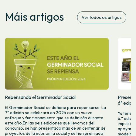
Máis artigos
Ver todos os artigos
Repensando el Germinador Social
Presenta
6ª edici
El Germinador Social se detiene para repensarse. La
7ª edición se celebrará en 2024 con un nuevo
Ya tenemo
enfoque y funcionamiento que se definirán durante
6.ª edici
este año.En las seis ediciones que llevamos del
impulsam
concurso, se han presentado más de un centenar de
apoyar l
proyectos de la economía social y se han premiado
modelos 