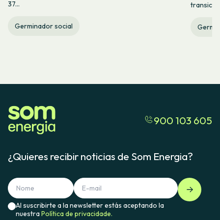
37...
transició
Germinador social
Germin
900 103 605
¿Quieres recibir noticias de Som Energia?
Al suscribirte a la newsletter estás aceptando la
nuestra
Política de privacidade.