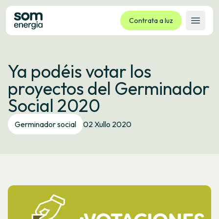
Contrata a luz
Abrir 
Tarifas
Ya podéis votar los
Servizos
proyectos del Germinador
Empresas
Social 2020
La cooperativa
Contacto
Germinador social
02 Xullo 2020
Trámites
Oficina virtual
Idioma:
GL
ES
CA
EU