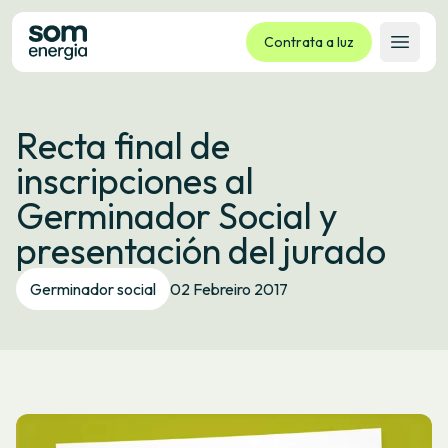
Contrata a luz
Abrir 
Tarifas
Recta final de
Servizos
inscripciones al
Empresas
Germinador Social y
La cooperativa
presentación del jurado
Contacto
Trámites
Germinador social
02 Febreiro 2017
Oficina virtual
Idioma:
GL
ES
CA
EU