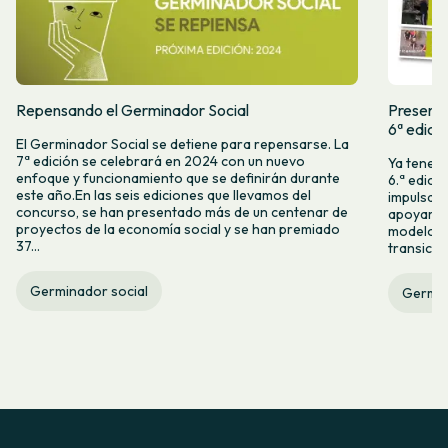
Repensando el Germinador Social
Presenta
6ª edici
El Germinador Social se detiene para repensarse. La
7ª edición se celebrará en 2024 con un nuevo
Ya tenemo
enfoque y funcionamiento que se definirán durante
6.ª edici
este año.En las seis ediciones que llevamos del
impulsam
concurso, se han presentado más de un centenar de
apoyar l
proyectos de la economía social y se han premiado
modelos 
37...
transició
Germinador social
Germin