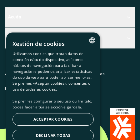
Axuda
Centro de Ayuda
Actualidad
Descubre qué servicio te encaja mejor
Xestión de cookies
Actualidad
Contacto
Utilizamos cookies que tratan datos de
CATALAN
conexión e/ou do dispositivo, así como
O recuncho da socia
hábitos de navegación para facilitar a
SPANISH
navegación e podemos analizar estatísticas
Prensa
Aviso legal
Política de privacidad
Política de cookies
do uso da web para poder aplicar melloras.
GL
Se premes «Aceptar cookies», consentes o
Trabaja con nosotros
ES
CA
GL
EU
BASQUE
uso de todas as cookies.
Se prefires configurar o seu uso ou limitalo,
podes facer a túa selección e gardala.
ACCEPTAR COOKIES
DECLINAR TODAS