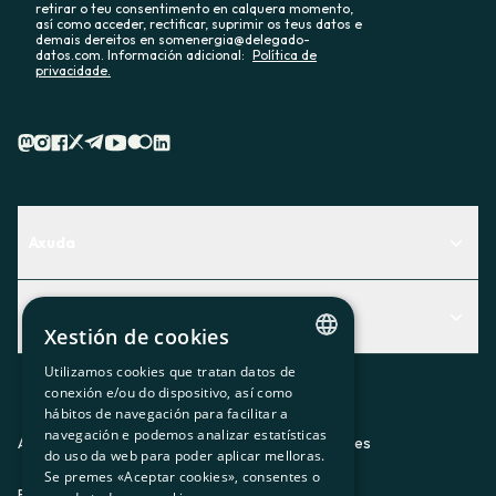
retirar o teu consentimento en calquera momento,
así como acceder, rectificar, suprimir os teus datos e
demais dereitos en somenergia@delegado-
datos.com. Información adicional:
Política de
privacidade.
Axuda
Centro de Ayuda
Actualidad
Descubre qué servicio te encaja mejor
Xestión de cookies
Actualidad
Contacto
Utilizamos cookies que tratan datos de
CATALAN
conexión e/ou do dispositivo, así como
O recuncho da socia
hábitos de navegación para facilitar a
SPANISH
navegación e podemos analizar estatísticas
Prensa
Aviso legal
Política de privacidad
Política de cookies
do uso da web para poder aplicar melloras.
GL
Se premes «Aceptar cookies», consentes o
Trabaja con nosotros
ES
CA
GL
EU
BASQUE