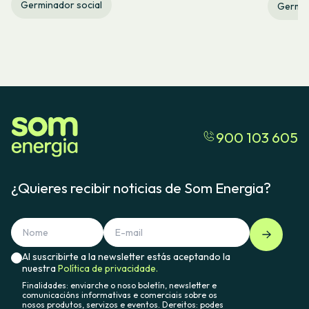
Germinador social
Germin
900 103 605
¿Quieres recibir noticias de Som Energia?
Al suscribirte a la newsletter estás aceptando la
nuestra
Política de privacidade.
Finalidades: enviarche o noso boletín, newsletter e
comunicacións informativas e comerciais sobre os
nosos produtos, servizos e eventos. Dereitos: podes