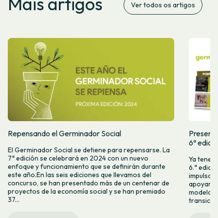
Máis artigos
Ver todos os artigos
Repensando el Germinador Social
Presenta
6ª edici
El Germinador Social se detiene para repensarse. La
7ª edición se celebrará en 2024 con un nuevo
Ya tenemo
enfoque y funcionamiento que se definirán durante
6.ª edici
este año.En las seis ediciones que llevamos del
impulsam
concurso, se han presentado más de un centenar de
apoyar l
proyectos de la economía social y se han premiado
modelos 
37...
transició