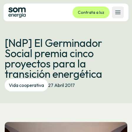
Contrata a luz
Abrir 
Tarifas
[NdP] El Germinador
Servizos
Social premia cinco
Empresas
proyectos para la
La cooperativa
transición energética
Contacto
Trámites
Vida cooperativa
27 Abril 2017
Oficina virtual
Idioma:
GL
ES
CA
EU