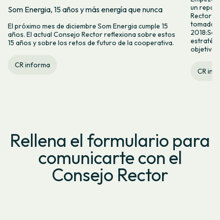
un repaso
Som Energia, 15 años y más energía que nunca
Rector (C
tomado en
El próximo mes de diciembre Som Energia cumple 15
2018:Segu
años. El actual Consejo Rector reflexiona sobre estos
estratégi
15 años y sobre los retos de futuro de la cooperativa.
objetivos.
CR informa
CR inf
Rellena el formulario para
comunicarte con el
Consejo Rector