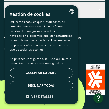
Centro de Ayuda
Actualidad
Descubre qué servicio te encaja mejor
Xestión de cookies
Actualidad
Contacto
Utilizamos cookies que tratan datos de
CATALAN
conexión e/ou do dispositivo, así como
O recuncho da socia
hábitos de navegación para facilitar a
SPANISH
navegación e podemos analizar estatísticas
Prensa
Aviso legal
Política de privacidad
Política de cookies
do uso da web para poder aplicar melloras.
GL
Se premes «Aceptar cookies», consentes o
Trabaja con nosotros
ES
CA
GL
EU
BASQUE
uso de todas as cookies.
Se prefires configurar o seu uso ou limitalo,
podes facer a túa selección e gardala.
ACCEPTAR COOKIES
DECLINAR TODAS
Som Energia SCCL - 2026
?
VER DETALLES
Diseño creativo de Etéreo Design.
Desarrollo web por Utopig Studio
BÁSICAS