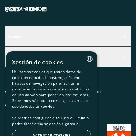
Axuda
Centro de Ayuda
Actualidad
Descubre qué servicio te encaja mejor
Xestión de cookies
Actualidad
Contacto
Utilizamos cookies que tratan datos de
CATALAN
conexión e/ou do dispositivo, así como
O recuncho da socia
hábitos de navegación para facilitar a
SPANISH
navegación e podemos analizar estatísticas
Prensa
Aviso legal
Política de privacidad
Política de cookies
do uso da web para poder aplicar melloras.
GL
Se premes «Aceptar cookies», consentes o
Trabaja con nosotros
ES
CA
GL
EU
BASQUE
uso de todas as cookies.
Se prefires configurar o seu uso ou limitalo,
podes facer a túa selección e gardala.
ACCEPTAR COOKIES