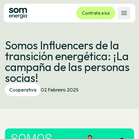
Contrata a luz
Abrir 
Tarifas
Somos Influencers de la
Servizos
transición energética: ¡La
Empresas
campaña de las personas
La cooperativa
socias!
Contacto
Trámites
Cooperativa
02 Febreiro 2025
Oficina virtual
Idioma:
GL
ES
CA
EU