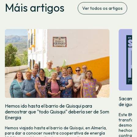
Máis artigos
Ver todos os artigos
Sacamos 
de igual
Hemos ido hasta el barrio de Quisqui para
demostrar que "todo Quisqui" debería ser de Som
Este 8M, 
Energia
transform
desmontar
Hemos viajado hasta el barrio de Quisqui, en Almería,
hechos y 
para dar a conocer nuestra cooperativa de energía
contrataci