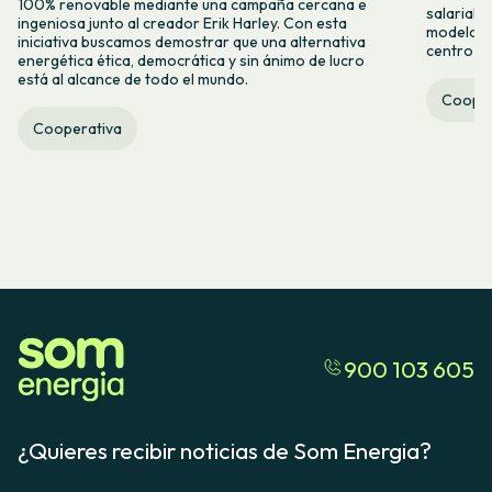
100% renovable mediante una campaña cercana e
salarial 
ingeniosa junto al creador Erik Harley. Con esta
modelo co
iniciativa buscamos demostrar que una alternativa
centro ca
energética ética, democrática y sin ánimo de lucro
está al alcance de todo el mundo.
Cooper
Cooperativa
900 103 605
¿Quieres recibir noticias de Som Energia?