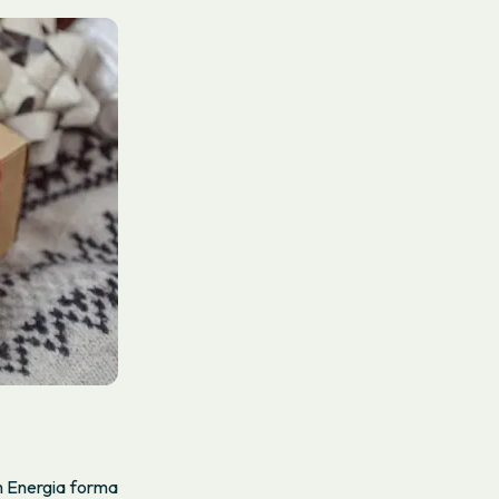
 Energia
forma