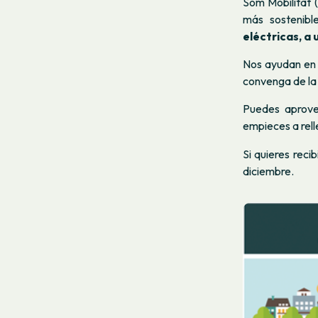
Som Mobilitat (
más sostenibl
eléctricas, a
Nos ayudan en 
convenga de la
Puedes aprov
empieces a rell
Si quieres reci
diciembre.