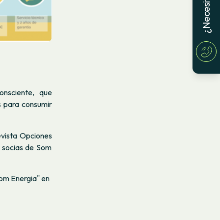
onsciente, que
s para consumir
evista
Opciones
s socias de Som
om Energia" en