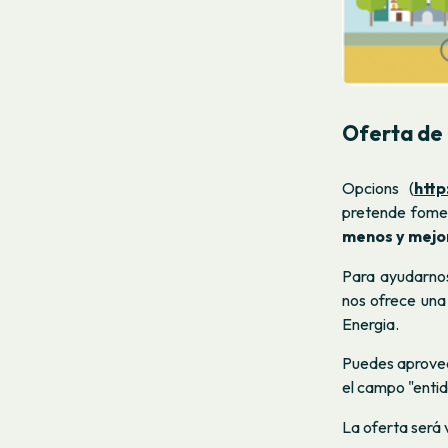
Oferta de 
Opcions
(
http
pretende fomen
menos y mejor
Para ayudarnos
nos ofrece un
Energia.
Puedes aprove
el campo "entida
La oferta será 