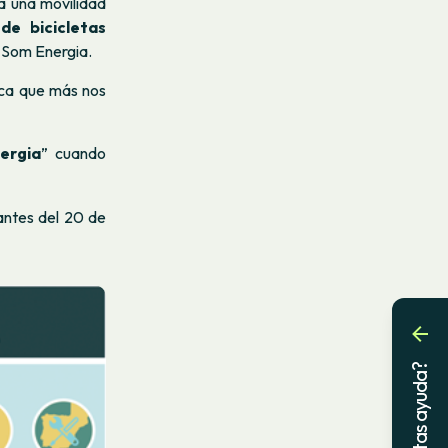
a una movilidad
de bicicletas
e Som Energia.
ica que más nos
ergia
” cuando
 antes del 20 de
¿Necesitas ayuda?