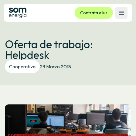
Contrata a luz
Abrir 
Tarifas
Oferta de trabajo:
Servizos
Helpdesk
Empresas
La cooperativa
Cooperativa
23 Marzo 2018
Contacto
Trámites
Oficina virtual
Idioma:
GL
ES
CA
EU