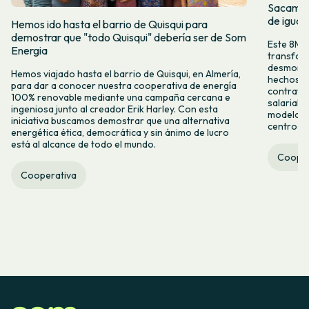
Sacamos 
de igual
Hemos ido hasta el barrio de Quisqui para
demostrar que "todo Quisqui" debería ser de Som
Este 8M, 
Energia
transform
desmontar
Hemos viajado hasta el barrio de Quisqui, en Almería,
hechos y 
para dar a conocer nuestra cooperativa de energía
contrataci
100% renovable mediante una campaña cercana e
salarial 
ingeniosa junto al creador Erik Harley. Con esta
modelo co
iniciativa buscamos demostrar que una alternativa
centro ca
energética ética, democrática y sin ánimo de lucro
está al alcance de todo el mundo.
Cooper
Cooperativa