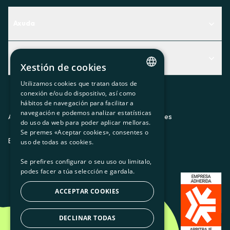
Axuda
Centro de Ayuda
Actualidad
Descubre qué servicio te encaja mejor
Xestión de cookies
Actualidad
Contacto
Utilizamos cookies que tratan datos de
CATALAN
conexión e/ou do dispositivo, así como
O recuncho da socia
hábitos de navegación para facilitar a
SPANISH
navegación e podemos analizar estatísticas
Prensa
Aviso legal
Política de privacidad
Política de cookies
do uso da web para poder aplicar melloras.
GL
Se premes «Aceptar cookies», consentes o
Trabaja con nosotros
ES
CA
GL
EU
BASQUE
uso de todas as cookies.
Se prefires configurar o seu uso ou limitalo,
podes facer a túa selección e gardala.
ACCEPTAR COOKIES
DECLINAR TODAS