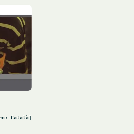
en: 
Català
]