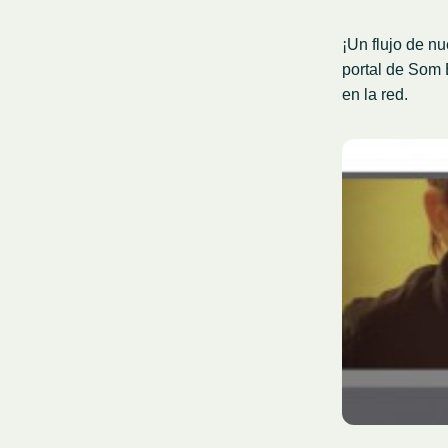
¡Un flujo de n
portal de Som
en la red.