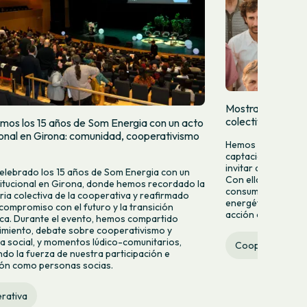
Mostramos quien
colectivamente
mos los 15 años de Som Energia con un acto
cional en Girona: comunidad, cooperativismo
Hemos lanzado una
captación para da
invitar a más pers
lebrado los 15 años de Som Energia con un
Con ella queremos 
titucional en Girona, donde hemos recordado la
consumir energía v
ria colectiva de la cooperativa y reafirmado
energético desde la
compromiso con el futuro y la transición
acción colectiva.
ca. Durante el evento, hemos compartido
miento, debate sobre cooperativismo y
 social, y momentos lúdico-comunitarios,
Cooperativa
do la fuerza de nuestra participación e
ión como personas socias.
rativa