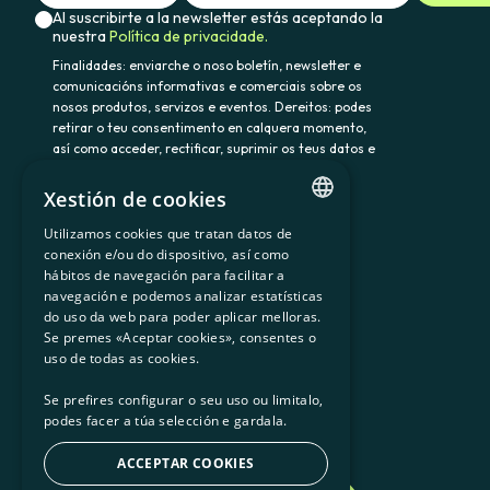
Al suscribirte a la newsletter estás aceptando la
nuestra
Política de privacidade.
Finalidades: enviarche o noso boletín, newsletter e
comunicacións informativas e comerciais sobre os
nosos produtos, servizos e eventos. Dereitos: podes
retirar o teu consentimento en calquera momento,
así como acceder, rectificar, suprimir os teus datos e
demais dereitos en somenergia@delegado-
datos.com. Información adicional:
Política de
Xestión de cookies
privacidade.
Utilizamos cookies que tratan datos de
CATALAN
conexión e/ou do dispositivo, así como
hábitos de navegación para facilitar a
SPANISH
navegación e podemos analizar estatísticas
900 103 605
do uso da web para poder aplicar melloras.
GL
Se premes «Aceptar cookies», consentes o
BASQUE
uso de todas as cookies.
Se prefires configurar o seu uso ou limitalo,
podes facer a túa selección e gardala.
ACCEPTAR COOKIES