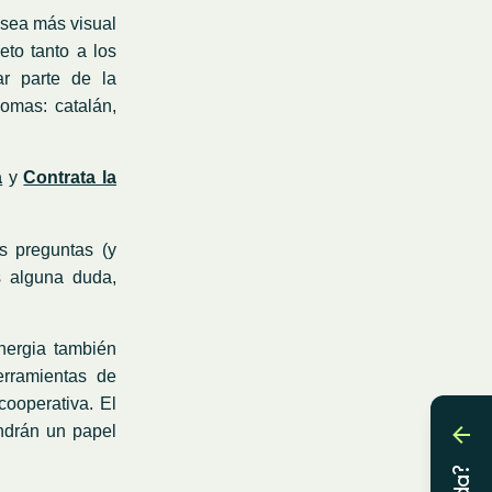
 sea más visual
eto tanto a los
ar parte de la
iomas: catalán,
a
y
Contrata la
s preguntas (y
s alguna duda,
nergia también
erramientas de
cooperativa. El
ndrán un papel