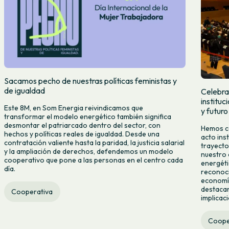
Sacamos pecho de nuestras políticas feministas y
de igualdad
Celebra
institu
Este 8M, en Som Energia reivindicamos que
y futuro
transformar el modelo energético también significa
desmontar el patriarcado dentro del sector, con
Hemos ce
hechos y políticas reales de igualdad. Desde una
acto ins
contratación valiente hasta la paridad, la justicia salarial
trayecto
y la ampliación de derechos, defendemos un modelo
nuestro 
cooperativo que pone a las personas en el centro cada
energéti
día.
reconoci
economía
destacan
Cooperativa
implicac
Coope