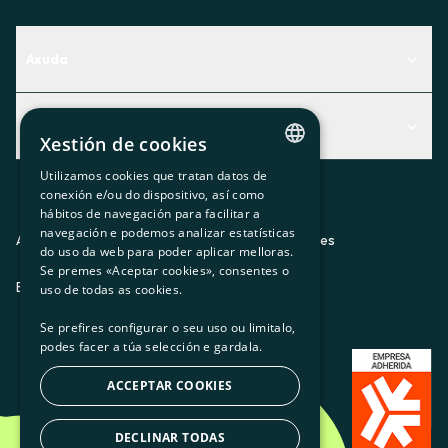
Axuda
Centro de Ayuda
Actualidad
Descubre qué servicio te encaja mejor
Xestión de cookies
Actualidad
Contacto
Utilizamos cookies que tratan datos de
CATALAN
conexión e/ou do dispositivo, así como
O recuncho da socia
hábitos de navegación para facilitar a
SPANISH
navegación e podemos analizar estatísticas
Prensa
Aviso legal
Política de privacidad
Política de cookies
do uso da web para poder aplicar melloras.
GL
Se premes «Aceptar cookies», consentes o
Trabaja con nosotros
ES
CA
GL
EU
BASQUE
uso de todas as cookies.
Se prefires configurar o seu uso ou limitalo,
podes facer a túa selección e gardala.
ACCEPTAR COOKIES
DECLINAR TODAS