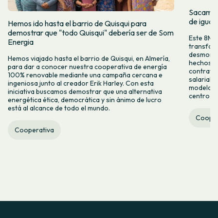
Sacamos 
de igual
Hemos ido hasta el barrio de Quisqui para
demostrar que "todo Quisqui" debería ser de Som
Este 8M, 
Energia
transform
desmontar
Hemos viajado hasta el barrio de Quisqui, en Almería,
hechos y 
para dar a conocer nuestra cooperativa de energía
contrataci
100% renovable mediante una campaña cercana e
salarial 
ingeniosa junto al creador Erik Harley. Con esta
modelo co
iniciativa buscamos demostrar que una alternativa
centro ca
energética ética, democrática y sin ánimo de lucro
está al alcance de todo el mundo.
Cooper
Cooperativa