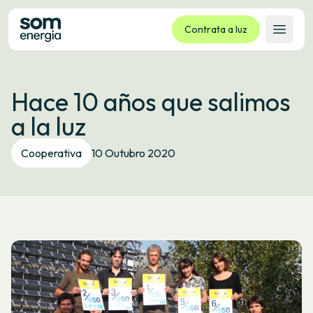
Contrata a luz
Abrir 
Tarifas
Hace 10 años que salimos
Servizos
a la luz
Empresas
La cooperativa
Cooperativa
10 Outubro 2020
Contacto
Trámites
Oficina virtual
Idioma:
GL
ES
CA
EU