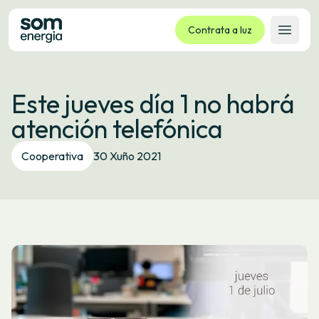
Contrata a luz
Abrir 
Tarifas
Este jueves día 1 no habrá
Servizos
atención telefónica
Empresas
La cooperativa
Cooperativa
30 Xuño 2021
Contacto
Trámites
Oficina virtual
Idioma:
GL
ES
CA
EU