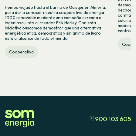
desmontar
Hemos viajado hasta el barrio de Quisqui, en Almería,
hechos y 
para dar a conocer nuestra cooperativa de energía
contrataci
100% renovable mediante una campaña cercana e
salarial 
ingeniosa junto al creador Erik Harley. Con esta
modelo co
iniciativa buscamos demostrar que una alternativa
centro ca
energética ética, democrática y sin ánimo de lucro
está al alcance de todo el mundo.
Cooper
Cooperativa
900 103 605