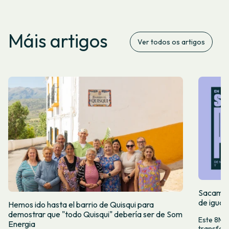
Máis artigos
Ver todos os artigos
Sacamos 
de igual
Hemos ido hasta el barrio de Quisqui para
demostrar que "todo Quisqui" debería ser de Som
Este 8M, 
Energia
transform