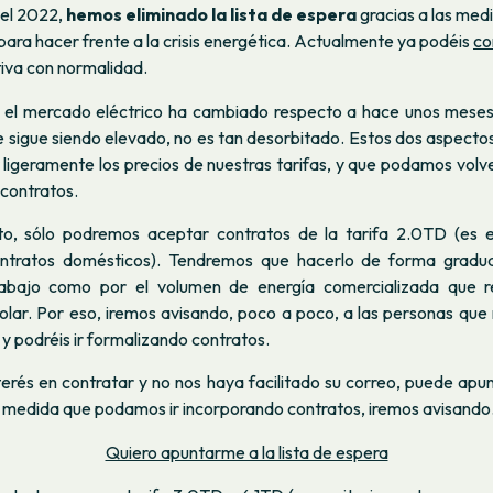
del 2022,
hemos eliminado la lista de espera
gracias a las me
ra hacer frente a la crisis energética. Actualmente ya podéis
co
iva con normalidad.
n el mercado eléctrico ha cambiado respecto a hace unos meses.
e sigue siendo elevado, no es tan desorbitado. Estos dos aspecto
ligeramente los precios de nuestras tarifas, y que podamos volve
 contratos.
o, sólo podremos aceptar contratos de la tarifa 2.0TD (es el
ntratos domésticos). Tendremos que hacerlo de forma gradual
abajo como por el volumen de energía comercializada que r
ar. Por eso, iremos avisando, poco a poco, a las personas que n
 y podréis ir formalizando contratos.
erés en contratar y no nos haya facilitado su correo, puede apu
 a medida que podamos ir incorporando contratos, iremos avisando
Quiero apuntarme a la lista de espera