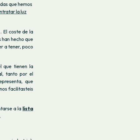
didas que hemos
ntratar la luz
 El coste de la
s han hecho que
r a tener, poco
 que tienen la
, tanto por el
epresenta, que
os facilitasteis
ntarse a la
lista
.