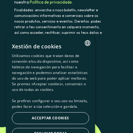
nuestra
Política de privacidade.
Finalidades: enviarche o noso boletín, newsletter e
comunicacións informativas e comerciais sobre os
nosos produtos, servizos e eventos. Dereitos: podes
retirar o teu consentimento en calquera momento,
así como acceder, rectificar, suprimir os teus datos e
demais dereitos en somenergia@delegado-
datos.com. Información adicional:
Política de
Xestión de cookies
privacidade.
Utilizamos cookies que tratan datos de
CATALAN
conexión e/ou do dispositivo, así como
hábitos de navegación para facilitar a
SPANISH
navegación e podemos analizar estatísticas
900 103 605
do uso da web para poder aplicar melloras.
GL
Se premes «Aceptar cookies», consentes o
BASQUE
uso de todas as cookies.
Se prefires configurar o seu uso ou limitalo,
podes facer a túa selección e gardala.
ACCEPTAR COOKIES