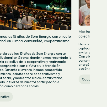
Mostramos quien
colectivamente
mos los 15 años de Som Energia con un acto
cional en Girona: comunidad, cooperativismo
Hemos lanzado una
captación para da
invitar a más pers
lebrado los 15 años de Som Energia con un
Con ella queremos 
titucional en Girona, donde hemos recordado la
consumir energía v
ria colectiva de la cooperativa y reafirmado
energético desde la
compromiso con el futuro y la transición
acción colectiva.
ca. Durante el evento, hemos compartido
miento, debate sobre cooperativismo y
 social, y momentos lúdico-comunitarios,
Cooperativa
do la fuerza de nuestra participación e
ión como personas socias.
rativa