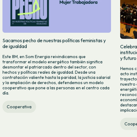
Sacamos pecho de nuestras políticas feministas y
de igualdad
Celebra
institu
Este 8M, en Som Energia reivindicamos que
y futuro
transformar el modelo energético también significa
desmontar el patriarcado dentro del sector, con
Hemos ce
hechos y políticas reales de igualdad. Desde una
acto ins
contratación valiente hasta la paridad, la justicia salarial
trayecto
y la ampliación de derechos, defendemos un modelo
nuestro 
cooperativo que pone a las personas en el centro cada
energéti
día.
reconoci
economía
destacan
Cooperativa
implicac
Coope