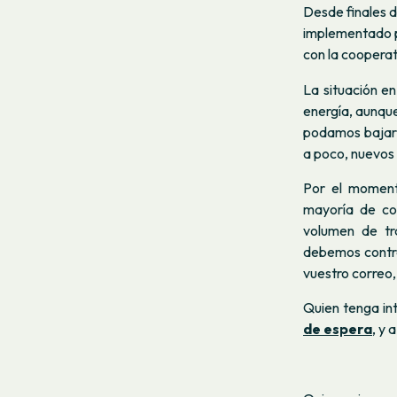
Desde finales 
implementado pa
con la cooperat
La situación e
energía, aunqu
podamos bajar 
a poco, nuevos
Por el moment
mayoría de co
volumen de tr
debemos control
vuestro correo,
Quien tenga int
de espera
, y