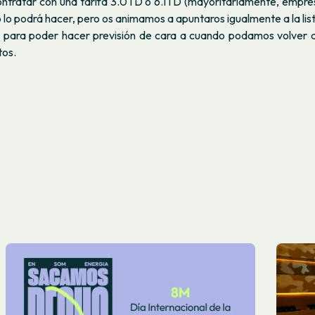
ontratar con una tarifa 3.0TD o 6.1TD (mayoritariamente, empresa
o podrá hacer, pero os animamos a apuntaros igualmente a la lis
á para poder hacer previsión de cara a cuando podamos volver 
tos.